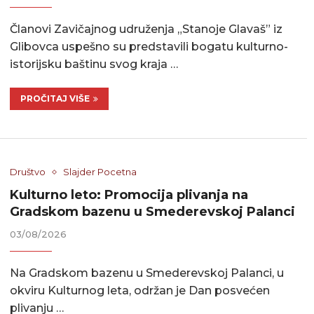
Članovi Zavičajnog udruženja „Stanoje Glavaš” iz
Glibovca uspešno su predstavili bogatu kulturno-
istorijsku baštinu svog kraja …
PROČITAJ VIŠE
Društvo
Slajder Pocetna
Kulturno leto: Promocija plivanja na
Gradskom bazenu u Smederevskoj Palanci
03/08/2026
Na Gradskom bazenu u Smederevskoj Palanci, u
okviru Kulturnog leta, održan je Dan posvećen
plivanju …