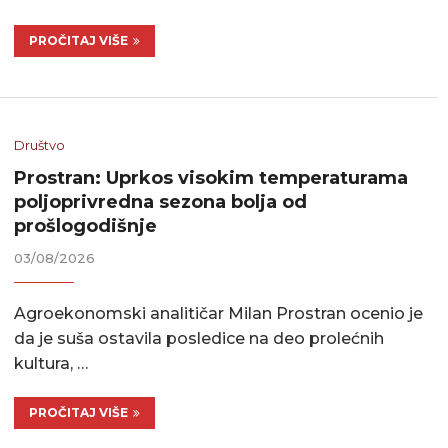
PROČITAJ VIŠE
Društvo
Prostran: Uprkos visokim temperaturama
poljoprivredna sezona bolja od
prošlogodišnje
03/08/2026
Agroekonomski analitičar Milan Prostran ocenio je
da je suša ostavila posledice na deo prolećnih
kultura, …
PROČITAJ VIŠE