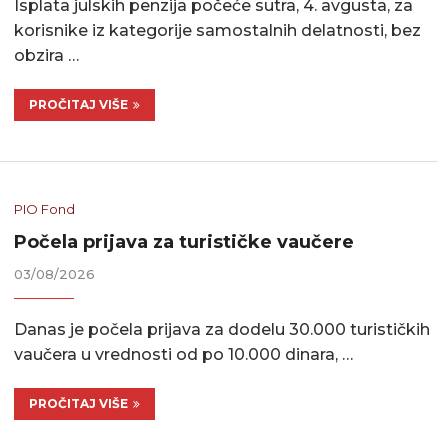
Isplata julskih penzija počeće sutra, 4. avgusta, za
korisnike iz kategorije samostalnih delatnosti, bez
obzira …
PROČITAJ VIŠE
PIO Fond
Počela prijava za turističke vaučere
03/08/2026
Danas je počela prijava za dodelu 30.000 turističkih
vaučera u vrednosti od po 10.000 dinara, …
PROČITAJ VIŠE