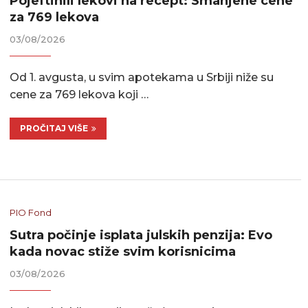
Pojeftinili lekovi na recept: Smanjene cene
za 769 lekova
03/08/2026
Od 1. avgusta, u svim apotekama u Srbiji niže su
cene za 769 lekova koji …
PROČITAJ VIŠE
PIO Fond
Sutra počinje isplata julskih penzija: Evo
kada novac stiže svim korisnicima
03/08/2026