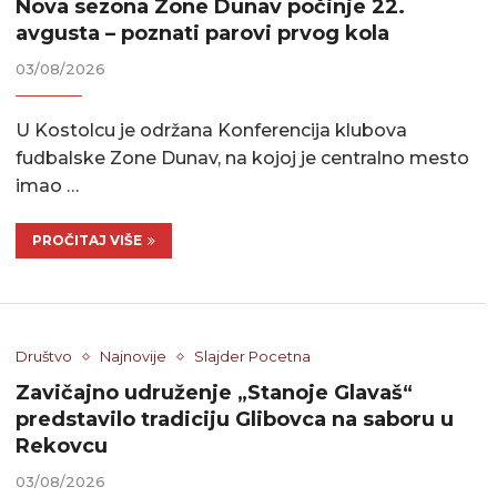
Nova sezona Zone Dunav počinje 22.
avgusta – poznati parovi prvog kola
03/08/2026
U Kostolcu je održana Konferencija klubova
fudbalske Zone Dunav, na kojoj je centralno mesto
imao …
PROČITAJ VIŠE
Društvo
Najnovije
Slajder Pocetna
Zavičajno udruženje „Stanoje Glavaš“
predstavilo tradiciju Glibovca na saboru u
Rekovcu
03/08/2026