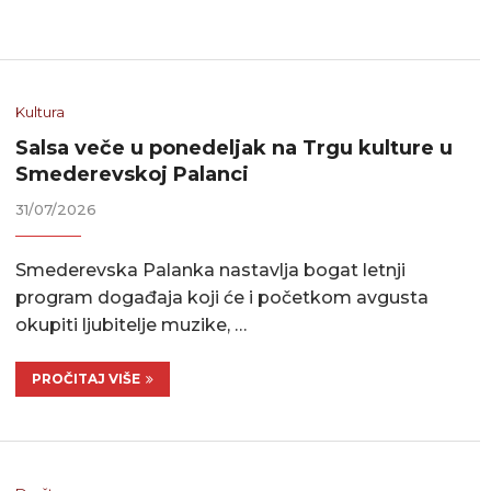
Kultura
Salsa veče u ponedeljak na Trgu kulture u
Smederevskoj Palanci
31/07/2026
Smederevska Palanka nastavlja bogat letnji
program događaja koji će i početkom avgusta
okupiti ljubitelje muzike, …
PROČITAJ VIŠE