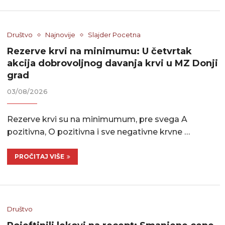
Društvo
Najnovije
Slajder Pocetna
Rezerve krvi na minimumu: U četvrtak
akcija dobrovoljnog davanja krvi u MZ Donji
grad
03/08/2026
Rezerve krvi su na minimumum, pre svega A
pozitivna, O pozitivna i sve negativne krvne …
PROČITAJ VIŠE
Društvo