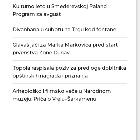
Kulturno leto u Smederevskoj Palanci:
Program za avgust
Divanhana u subotu na Trgu kod fontane
Glavaš jači za Marka Markovića pred start
prvenstva Zone Dunav
Topola raspisala poziv za predloge dobitnika
opštinskih nagrada i priznanja
Arheološko i filmsko veče u Narodnom
muzeju: Priča o Vrelu–Šarkamenu