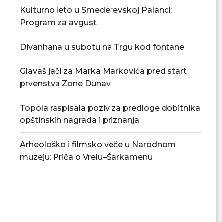
Kulturno leto u Smederevskoj Palanci:
Program za avgust
Divanhana u subotu na Trgu kod fontane
Glavaš jači za Marka Markovića pred start
prvenstva Zone Dunav
Topola raspisala poziv za predloge dobitnika
opštinskih nagrada i priznanja
Arheološko i filmsko veče u Narodnom
muzeju: Priča o Vrelu–Šarkamenu