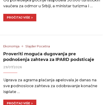
Od ponedeljka počinje raspodela 30.000 turističkih
vaučera za odmor u Srbiji, a ministar turizma i …
PROČITAJ VIŠE
Ekonomija
Slajder Pocetna
Proveriti moguća dugovanja pre
podnošenja zahteva za IPARD podsticaje
29/07/2026
Uprava za agrarna plaćanja apelovala je danas na
sve podnosioce zahteva za odobravanje konačne
isplate …
PROČITAJ VIŠE