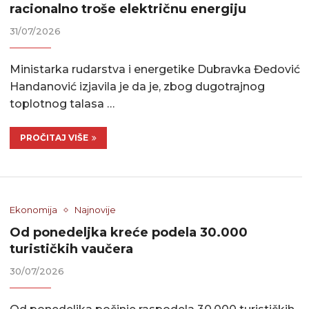
racionalno troše električnu energiju
31/07/2026
Ministarka rudarstva i energetike Dubravka Đedović
Handanović izjavila je da je, zbog dugotrajnog
toplotnog talasa …
PROČITAJ VIŠE
Ekonomija
Najnovije
Od ponedeljka kreće podela 30.000
turističkih vaučera
30/07/2026