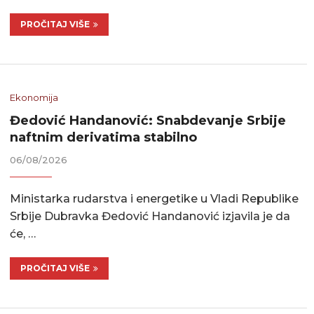
PROČITAJ VIŠE
Ekonomija
Đedović Handanović: Snabdevanje Srbije
naftnim derivatima stabilno
06/08/2026
Ministarka rudarstva i energetike u Vladi Republike
Srbije Dubravka Đedović Handanović izjavila je da
će, …
PROČITAJ VIŠE