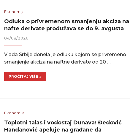
Ekonomija
Odluka o privremenom smanjenju akciza na
nafte derivate produžava se do 9. avgusta
04/08/2026
Vlada Srbije donela je odluku kojom se privremeno
smanjenje akciza na naftne derivate od 20 …
PROČITAJ VIŠE
Ekonomija
Toplotni talas i vodostaj Dunava: Đedović
Handanović apeluje na građane da