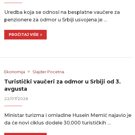
Uredba koja se odnosi na besplatne vaučere za
penzionere za odmor u Srbiji usvojena je …
PROČITAJ VIŠE
Ekonomija
Slajder Pocetna
Turistički vaučeri za odmor u Srbiji od 3.
avgusta
22/07/2026
Ministar turizma i omladine Husein Memić najavio je
da će novi ciklus dodele 30.000 turističkih …