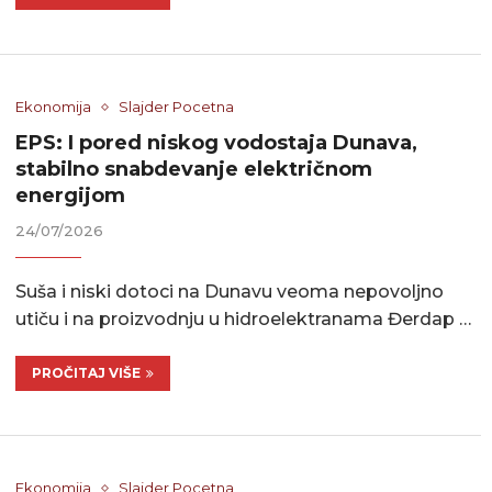
Ekonomija
Slajder Pocetna
EPS: I pored niskog vodostaja Dunava,
stabilno snabdevanje električnom
energijom
24/07/2026
Suša i niski dotoci na Dunavu veoma nepovoljno
utiču i na proizvodnju u hidroelektranama Đerdap …
PROČITAJ VIŠE
Ekonomija
Slajder Pocetna