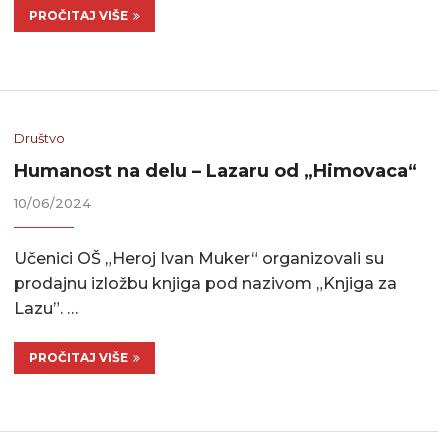
PROČITAJ VIŠE
Društvo
Humanost na delu – Lazaru od „Himovaca“
10/06/2024
Učenici OŠ „Heroj Ivan Muker“ organizovali su
prodajnu izložbu knjiga pod nazivom „Knjiga za
Lazu”. …
PROČITAJ VIŠE