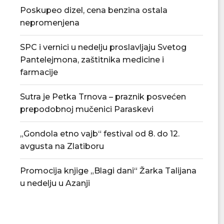
Poskupeo dizel, cena benzina ostala
nepromenjena
SPC i vernici u nedelju proslavljaju Svetog
Pantelejmona, zaštitnika medicine i
farmacije
Sutra je Petka Trnova – praznik posvećen
prepodobnoj mučenici Paraskevi
„Gondola etno vajb“ festival od 8. do 12.
avgusta na Zlatiboru
Promocija knjige „Blagi dani“ Žarka Talijana
u nedelju u Azanji