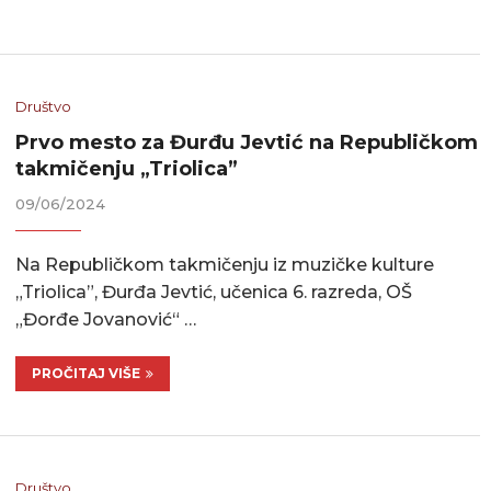
Društvo
Prvo mesto za Đurđu Jevtić na Republičkom
takmičenju „Triolica”
09/06/2024
Na Republičkom takmičenju iz muzičke kulture
„Triolica”, Đurđa Jevtić, učenica 6. razreda, OŠ
„Đorđe Jovanović“ …
PROČITAJ VIŠE
Društvo