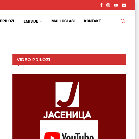
PRILOZI
MALI OGLASI
KONTAKT
EMISIJE
VIDEO PRILOZI