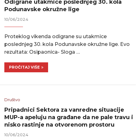
Odigrane utakmice poslednjeg 30. kola
Podunavske okružne lige
10/06/2024
Proteklog vikenda odigrane su utakmice
poslednjeg 30. kola Podunavske okružne lige. Evo
rezultata: Osipaonica- Sloga …
PROČITAJ VIŠE
Društvo
Pripadnici Sektora za vanredne situacije
MUP-a apeluju na građane da ne pale travu i
nisko rastinje na otvorenom prostoru
10/06/2024