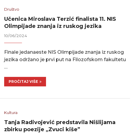
Društvo
Učenica Miroslava Terzić finalista 11. NIS
Olimpijade znanja iz ruskog jezika
10/06/2024
Finale jedanaeste NIS Olimpijade znanja iz ruskog
jezika održano je prvi put na Filozofskom fakultetu
…
PROČITAJ VIŠE
Kultura
Tanja Radivojević predstavila Nišlijama
zbirku poezije „Zvuci kiše”