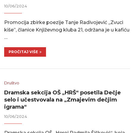
10/06/2024
Promocija zbirke poezije Tanje Radivojević „Zvuci
kiše”, članice Književnog kluba 21, održana je u kafiću
…
PROČITAJ VIŠE
Društvo
Dramska sekcija OŠ „HRŠ“ posetila Dečje
selo i učestvovala na „Zmajevim dečjim
igrama“
10/06/2024
Dramska sekcija OŠ „Heroj Radmila Šišković“, koja