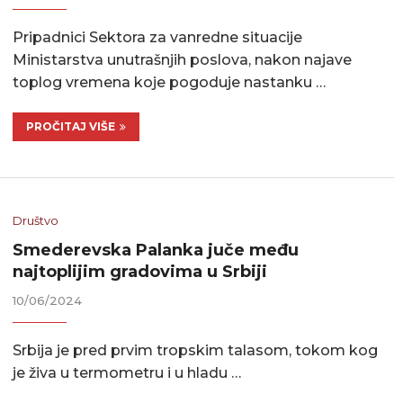
Pripadnici Sektora za vanredne situacije
Ministarstva unutrašnjih poslova, nakon najave
toplog vremena koje pogoduje nastanku …
PROČITAJ VIŠE
Društvo
Smederevska Palanka juče među
najtoplijim gradovima u Srbiji
10/06/2024
Srbija je pred prvim tropskim talasom, tokom kog
je živa u termometru i u hladu …