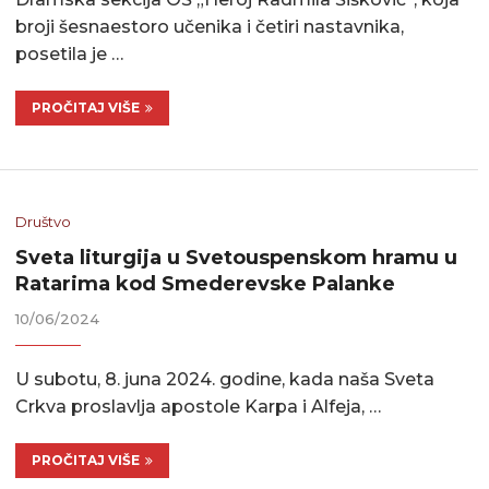
broji šesnaestoro učenika i četiri nastavnika,
posetila je …
PROČITAJ VIŠE
Društvo
Sveta liturgija u Svetouspenskom hramu u
Ratarima kod Smederevske Palanke
10/06/2024
U subotu, 8. juna 2024. godine, kada naša Sveta
Crkva proslavlja apostole Karpa i Alfeja, …
PROČITAJ VIŠE