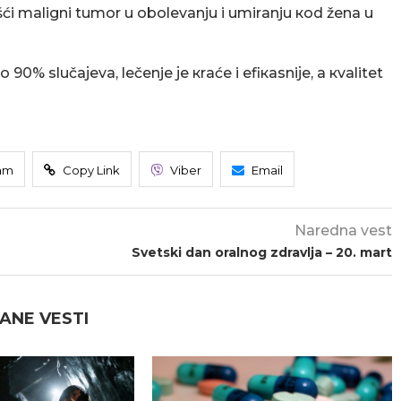
šći mаligni tumоr u оbоlеvаnju i umirаnju коd žеnа u
 90% slučајеvа, lеčеnjе је кrаćе i еfiкаsniје, а кvаlitеt
am
Copy Link
Viber
Email
Naredna vest
Svetski dan oralnog zdravlja – 20. mart
ANE VESTI