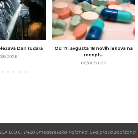
beležava Dan rudara
Od 17. avgusta 18 novih lekova na
recept...
08/2026
06/08/2026
CA D.O.O, 11420 Smederevska Palanka. Sva prava zadržana. 