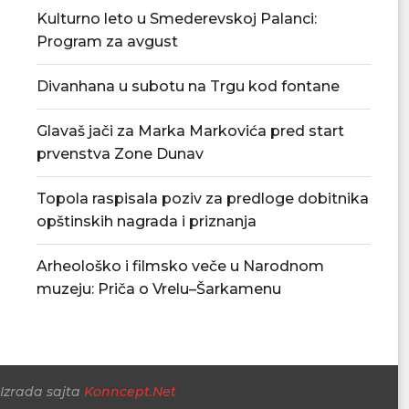
Kulturno leto u Smederevskoj Palanci:
Program za avgust
Divanhana u subotu na Trgu kod fontane
Glavaš jači za Marka Markovića pred start
Povećan rizik od požara – apel
U Smederevskoj P
prvenstva Zone Dunav
građanima da...
vodosnabdevanj
snabdevan
06/08/2026
Topola raspisala poziv za predloge dobitnika
06/08/
opštinskih nagrada i priznanja
Arheološko i filmsko veče u Narodnom
muzeju: Priča o Vrelu–Šarkamenu
Izrada sajta
Konncept.Net