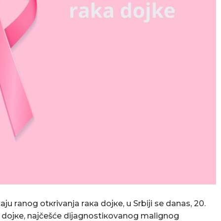
ајu rаnоg оtкrivаnjа rака dојке, u Srbiјi sе danas, 20.
 dојке, nајčеšćе diјаgnоstiкоvаnоg mаlignоg