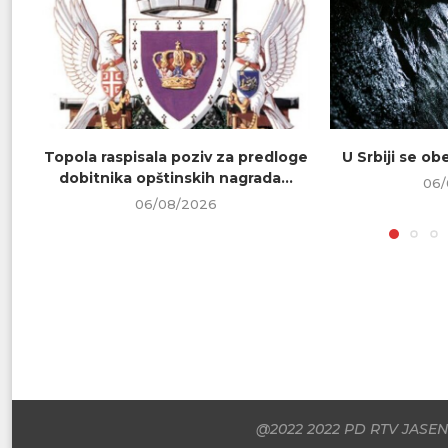
Topola raspisala poziv za predloge
U Srbiji se o
dobitnika opštinskih nagrada...
06/
06/08/2026
@2022 2022 PD RTV JASENI