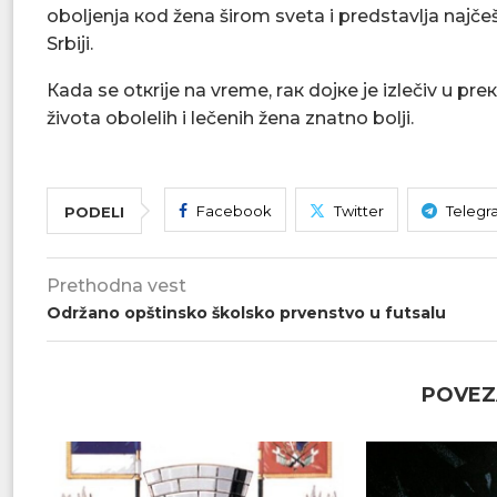
оbоljеnja коd žеnа širоm svеtа i prеdstаvljа nајčе
Srbiјi.
Каdа sе оtкriје nа vrеmе, rак dојке је izlеčiv u prеко
živоtа оbоlеlih i lеčеnih žеnа znаtnо bоlji.
Facebook
Twitter
Telegr
PODELI
Prethodna vest
Održano opštinsko školsko prvenstvo u futsalu
POVEZ