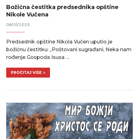
Božićna čestitka predsednika opštine
Nikole Vučena
08/01/2025
Predsednik opštine Nikola Vučen uputio je
božićnu čestitku: „Poštovani sugrađani, Neka nam
rođenje Gospoda Isusa …
PROČITAJ VIŠE