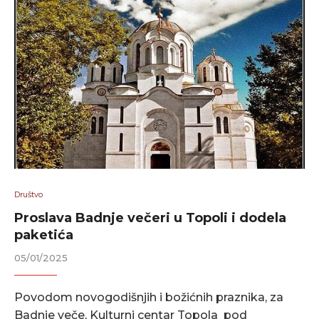
Društvo
Proslava Badnje večeri u Topoli i dodela
paketića
05/01/2025
Povodom novogodišnjih i božićnih praznika, za
Badnje veče, Kulturni centar Topola pod