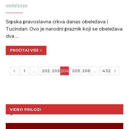
05/01/2025
Srpska pravoslavna crkva danas obeležava i
Tucindan. Ovo je narodni praznik koji se obeležava
dva …
PROČITAJ VIŠE
1
…
202
203
204
205
206
…
432
VIDEO PRILOZI