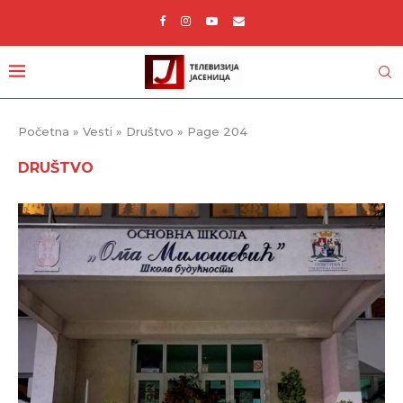
Početna
»
Vesti
»
Društvo
»
Page 204
DRUŠTVO