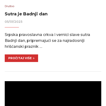
Društvo
Sutra je Badnji dan
05/01/2025
Srpska pravoslavna crkva i vernici slave sutra
Badnji dan, pripremajući se za najradosniji
hrišćanski praznik …
PROČITAJ VIŠE