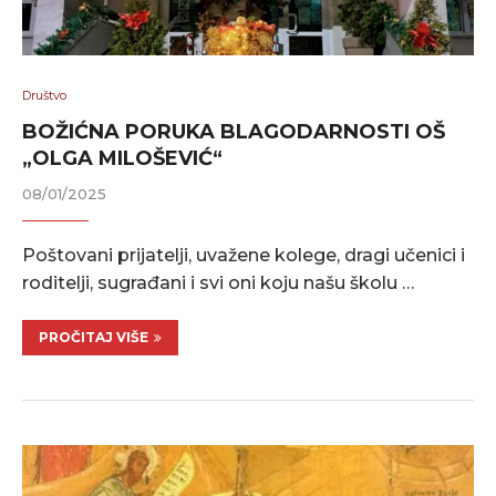
Društvo
BOŽIĆNA PORUKA BLAGODARNOSTI OŠ
„OLGA MILOŠEVIĆ“
08/01/2025
Poštovani prijatelji, uvažene kolege, dragi učenici i
roditelji, sugrađani i svi oni koju našu školu …
PROČITAJ VIŠE