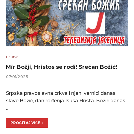
Društvo
Mir Božji, Hristos se rodi! Srećan Božić!
07/01/2025
Srpska pravoslavna crkva i njeni vernici danas
slave Božić, dan rođenja Isusa Hrista. Božić danas
…
PROČITAJ VIŠE