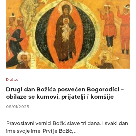
Društvo
Drugi dan Božića posvećen Bogorodici –
obilaze se kumovi, prijatelji i komšije
08/01/2025
Pravoslavni vernici Božić slave tri dana. I svaki dan
ime svoje ime. Prvi je Božić, …