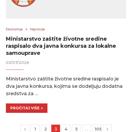
Ekonomija
Najnovije
Ministarstvo zaštite životne sredine
raspisalo dva javna konkursa za lokalne
samouprave
03/07/2026
Ministarstvo zaštite životne sredine raspisalo je
dva javna konkursa, kojima se dodeljuju dodatna
sredstva za …
PROČITAJ VIŠE
1
2
3
4
5
…
105