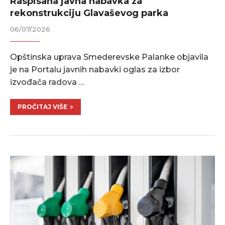
Raspisana javna nabavka za
rekonstrukciju Glavaševog parka
06/07/2026
Opštinska uprava Smederevske Palanke objavila
je na Portalu javnih nabavki oglas za izbor
izvođača radova …
PROČITAJ VIŠE