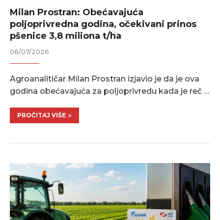
Milan Prostran: Obećavajuća
poljoprivredna godina, očekivani prinos
pšenice 3,8 miliona t/ha
06/07/2026
Agroanalitičar Milan Prostran izjavio je da je ova
godina obećavajuća za poljoprivredu kada je reč …
PROČITAJ VIŠE