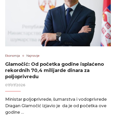
Ekonomija
Najnovije
Glamočić: Od početka godine isplaćeno
rekordnih 70,4 milijarde dinara za
poljoprivredu
07/07/2026
Ministar poljoprivrede, šumarstva i vodoprivrede
Dragan Glamočić izjavio je da je od početka ove
godine …