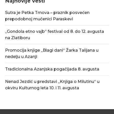
Najnovije vesti
Sutra je Petka Trnova – praznik posvećen
prepodobnoj mučenici Paraskevi
„Gondola etno vajb“ festival od 8. do 12. avgusta
na Zlatiboru
Promocija knjige „Blagi dani“ Žarka Talijana u
nedelju u Azanji
Tradicionalna Azanjska pogačijada 8. avgusta
Nenad Jezdić u predstavi „Knjiga o Milutinu“ u
okviru Kulturnog leta 10. i 11. avgusta