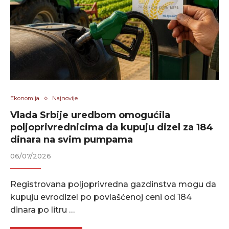
Ekonomija
Najnovije
Vlada Srbije uredbom omogućila
poljoprivrednicima da kupuju dizel za 184
dinara na svim pumpama
06/07/2026
Registrovana poljoprivredna gazdinstva mogu da
kupuju evrodizel po povlašćenoj ceni od 184
dinara po litru …