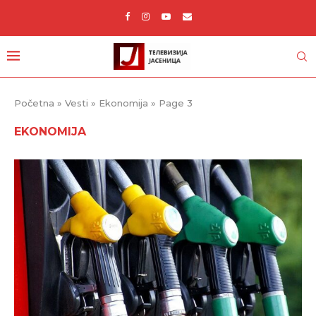
Početna
»
Vesti
»
Ekonomija
»
Page 3
EKONOMIJA