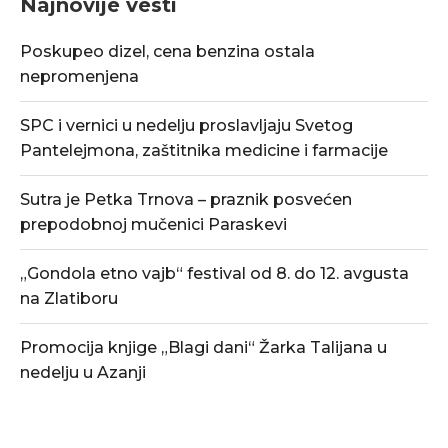
Najnovije vesti
Poskupeo dizel, cena benzina ostala
nepromenjena
SPC i vernici u nedelju proslavljaju Svetog
Pantelejmona, zaštitnika medicine i farmacije
Sutra je Petka Trnova – praznik posvećen
prepodobnoj mučenici Paraskevi
„Gondola etno vajb“ festival od 8. do 12. avgusta
na Zlatiboru
Promocija knjige „Blagi dani“ Žarka Talijana u
nedelju u Azanji