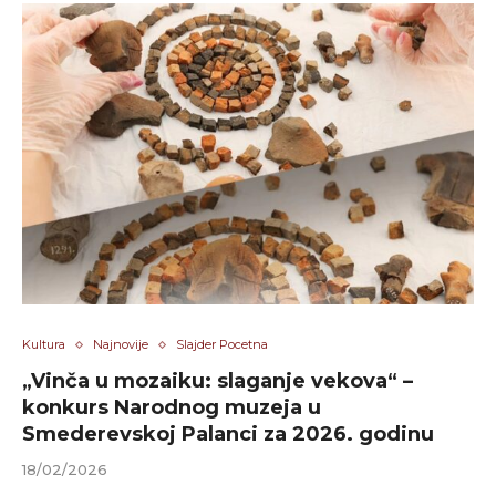
Kultura
Najnovije
Slajder Pocetna
„Vinča u mozaiku: slaganje vekova“ –
konkurs Narodnog muzeja u
Smederevskoj Palanci za 2026. godinu
18/02/2026