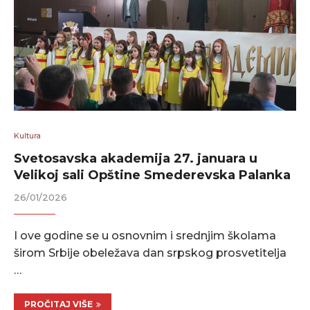
Kultura
Svetosavska akademija 27. januara u
Velikoj sali Opštine Smederevska Palanka
26/01/2026
I ove godine se u osnovnim i srednjim školama
širom Srbije obeležava dan srpskog prosvetitelja
…
PROČITAJ VIŠE