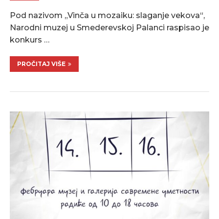
Pod nazivom „Vinča u mozaiku: slaganje vekova“,
Narodni muzej u Smederevskoj Palanci raspisao je
konkurs …
PROČITAJ VIŠE