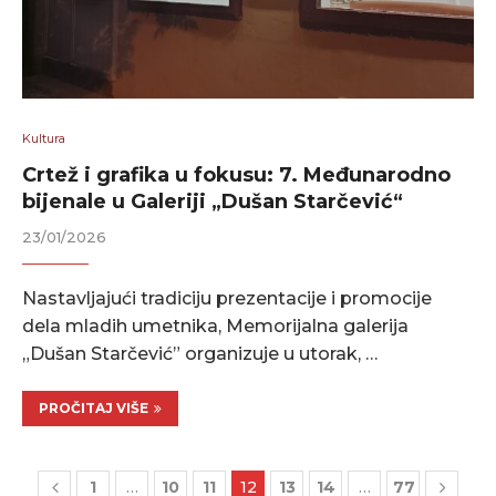
Kultura
Crtež i grafika u fokusu: 7. Međunarodno
bijenale u Galeriji „Dušan Starčević“
23/01/2026
Nastavljajući tradiciju prezentacije i promocije
dela mladih umetnika, Memorijalna galerija
„Dušan Starčević” organizuje u utorak, …
PROČITAJ VIŠE
1
…
10
11
12
13
14
…
77