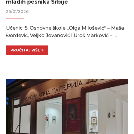
mladih pesnika Srbije
25/01/2026
Učenici 5. Osnovne škole „Olga Milošević“ – Maša
Đorđević, Veljko Jovanović i Uroš Marković – …
PROČITAJ VIŠE