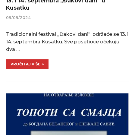
13. i 14. septembra „Đakovi dani” u
Kusatku
09/09/2024
Tradicionalni festival „Đakovi dani”, održaće se 13. i
14. septembra Kusatku. Sve posetioce očekuju
dva …
PROČITAJ VIŠE