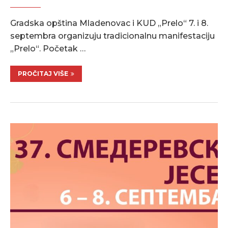
Gradska opština Mladenovac i KUD „Prelo“ 7. i 8.
septembra organizuju tradicionalnu manifestaciju
„Prelo“. Početak …
PROČITAJ VIŠE