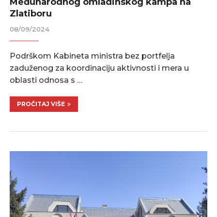
Međunarodnog omladinskog kampa na
Zlatiboru
08/09/2024
Podrškom Kabineta ministra bez portfelja
zaduženog za koordinaciju aktivnosti i mera u
oblasti odnosa s …
PROČITAJ VIŠE