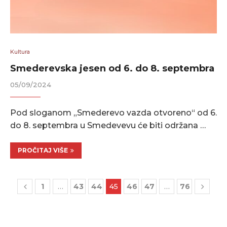
Kultura
Smederevska jesen od 6. do 8. septembra
05/09/2024
Pod sloganom „Smederevo vazda otvoreno“ od 6.
do 8. septembra u Smedevevu će biti održana …
PROČITAJ VIŠE
1
…
43
44
45
46
47
…
76