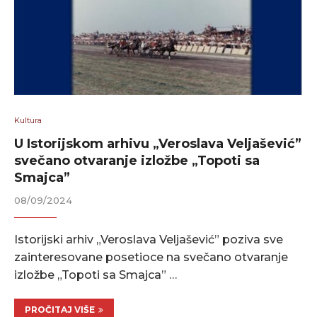
Kultura
U Istorijskom arhivu „Veroslava Veljašević”
svečano otvaranje izložbe „Topoti sa
Smajca”
08/09/2024
Istorijski arhiv „Veroslava Veljašević” poziva sve
zainteresovane posetioce na svečano otvaranje
izložbe „Topoti sa Smajca” …
PROČITAJ VIŠE