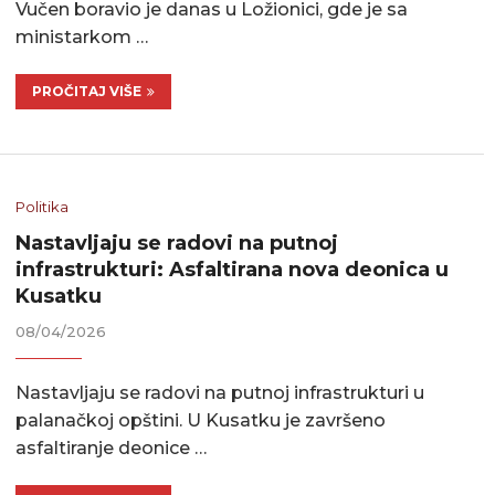
Vučen boravio je danas u Ložionici, gde je sa
ministarkom …
PROČITAJ VIŠE
Politika
Nastavljaju se radovi na putnoj
infrastrukturi: Asfaltirana nova deonica u
Kusatku
08/04/2026
Nastavljaju se radovi na putnoj infrastrukturi u
palanačkoj opštini. U Kusatku je završeno
asfaltiranje deonice …