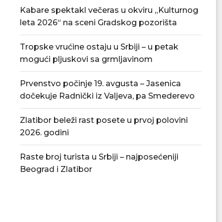
Kabare spektakl večeras u okviru „Kulturnog
leta 2026“ na sceni Gradskog pozorišta
Tropske vrućine ostaju u Srbiji – u petak
mogući pljuskovi sa grmljavinom
Prvenstvo počinje 19. avgusta – Jasenica
dočekuje Radnički iz Valjeva, pa Smederevo
Zlatibor beleži rast posete u prvoj polovini
2026. godini
Raste broj turista u Srbiji – najposećeniji
Beograd i Zlatibor