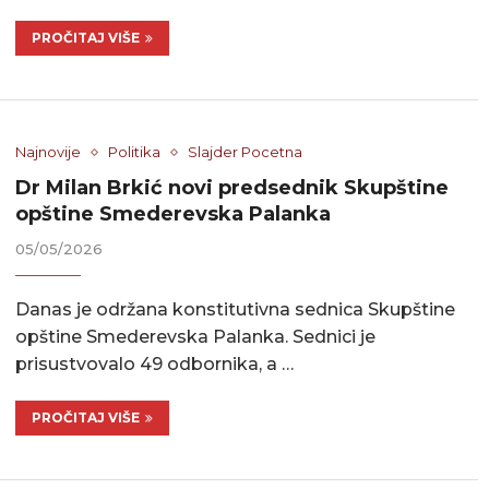
PROČITAJ VIŠE
Najnovije
Politika
Slajder Pocetna
Dr Milan Brkić novi predsednik Skupštine
opštine Smederevska Palanka
05/05/2026
Danas je održana konstitutivna sednica Skupštine
opštine Smederevska Palanka. Sednici je
prisustvovalo 49 odbornika, a …
PROČITAJ VIŠE