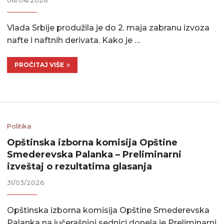
06/04/2026
Vlada Srbije produžila je do 2. maja zabranu izvoza
nafte i naftnih derivata. Kako je …
PROČITAJ VIŠE
Politika
Opštinska izborna komisija Opštine
Smederevska Palanka – Preliminarni
izveštaj o rezultatima glasanja
31/03/2026
Opštinska izborna komisija Opštine Smederevska
Palanka na jučerašnjoj sednici donela je Preliminarni