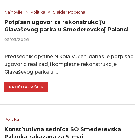
Najnovije
Politika
Slajder Pocetna
Potpisan ugovor za rekonstrukciju
Glavaševog parka u Smederevskoj Palanci
05/05/2026
Predsednik opštine Nikola Vučen, danas je potpisao
ugovor o realizaciji kompletne rekonstrukcije
Glavaševog parka u …
PROČITAJ VIŠE
Politika
Konstitutivna sednica SO Smederevska
Palanka zakazana za 5. maj