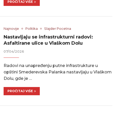
PROČITAJ VIŠE
Najnovije
Politika
Slajder Pocetna
Nastavljaju se infrastrukturni radovi:
Asfaltirane ulice u Vlaškom Dolu
07/04/2026
Radovi na unapređenju putne infrastrukture u
opštini Smederevska Palanka nastavljaju u Vlaškom
Dolu, gde je …
PROČITAJ VIŠE