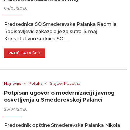
04/05/2026
Predsednica SO Smederevska Palanka Radmila
Radisavljević zakazala je za sutra, 5. maj
Konstitutivnu sednicu SO …
PROČITAJ VIŠE
Najnovije
Politika
Slajder Pocetna
Potpisan ugovor o modernizaciji javnog
osvetljenja u Smederevskoj Palanci
23/04/2026
Predsednik opštine Smederevska Palanka Nikola