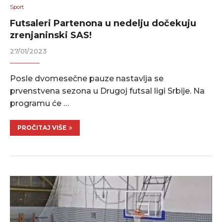
Sport
Futsaleri Partenona u nedelju dočekuju
zrenjaninski SAS!
27/01/2023
Posle dvomesečne pauze nastavlja se
prvenstvena sezona u Drugoj futsal ligi Srbije. Na
programu će …
PROČITAJ VIŠE