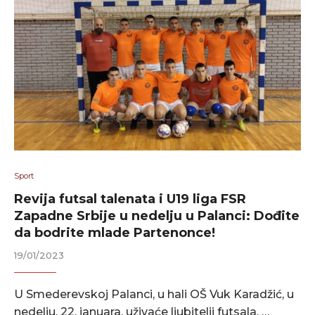
Sport
Revija futsal talenata i U19 liga FSR
Zapadne Srbije u nedelju u Palanci: Dođite
da bodrite mlade Partenonce!
19/01/2023
U Smederevskoj Palanci, u hali OŠ Vuk Karadžić, u
nedelju, 22. januara, uživaće ljubitelji futsala. …