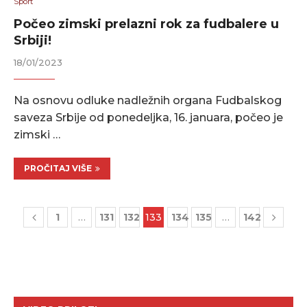
Sport
Počeo zimski prelazni rok za fudbalere u
Srbiji!
18/01/2023
Na osnovu odluke nadležnih organa Fudbalskog
saveza Srbije od ponedeljka, 16. januara, počeo je
zimski …
PROČITAJ VIŠE
1
…
131
132
133
134
135
…
142