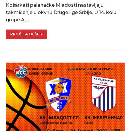
Košarkaši palanačke Mladosti nastavljaju
takmičenje u okviru Druge lige Srbije. U 14. kolu
grupe A, …
PROČITAJ VIŠE