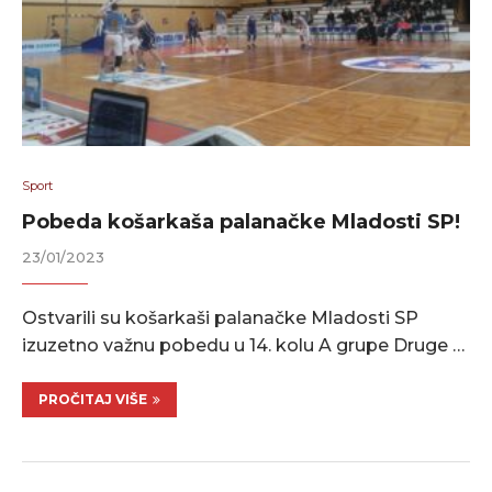
Sport
Pobeda košarkaša palanačke Mladosti SP!
23/01/2023
Ostvarili su košarkaši palanačke Mladosti SP
izuzetno važnu pobedu u 14. kolu A grupe Druge …
PROČITAJ VIŠE