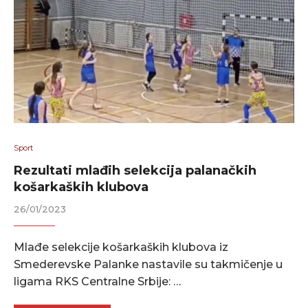
Sport
Rezultati mlađih selekcija palanačkih
košarkaških klubova
26/01/2023
Mlađe selekcije košarkaških klubova iz
Smederevske Palanke nastavile su takmičenje u
ligama RKS Centralne Srbije: …