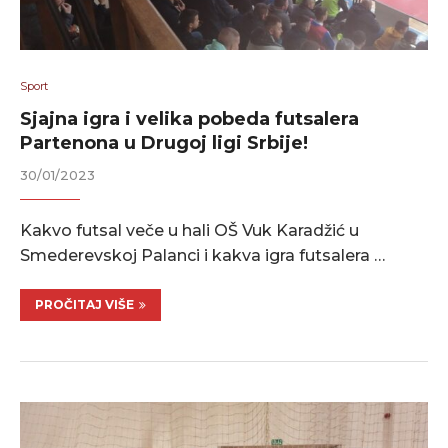
Sport
Sjajna igra i velika pobeda futsalera
Partenona u Drugoj ligi Srbije!
30/01/2023
Kakvo futsal veče u hali OŠ Vuk Karadžić u
Smederevskoj Palanci i kakva igra futsalera …
PROČITAJ VIŠE