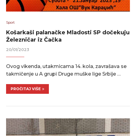
Sport
Košarkaši palanačke Mladosti SP dočekuju
Železničar iz Čačka
20/01/2023
Ovog vikenda, utakmicama 14. kola, zavrašava se
takmičenje u A grupi Druge muške lige Srbije …
PROČITAJ VIŠE