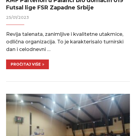
KMF Partenon u Palanci bio domaćin U19
Futsal lige FSR Zapadne Srbije
25/01/2023
Revija talenata, zanimljive i kvalitetne utakmice,
odlična organizacija. To je karakterisalo turnirski
dan i celodnevni …
PROČITAJ VIŠE