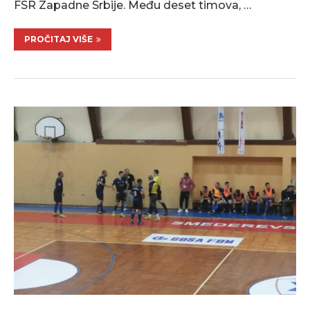
FSR Zapadne Srbije. Među deset timova, …
PROČITAJ VIŠE