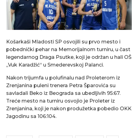
Košarkaši Mladosti SP osvojili su prvo mesto i
pobednički pehar na Memorijalnom turniru, u čast
legendarnog Draga Psutke, koji je održan u hali OŠ
„Vuk Karadžić“ u Smederevskoj Palanci.
Nakon trijumfa u polufinalu nad Proleterom iz
Zrenjanina puleni trenera Petra Šparovića su
savladali Beko iz Beograda sa ubedljivih 95:67.
Treće mesto na turniru osvojio je Proleter iz
Zrenjanina, koji je nakon produžetka pobedio OKK
Jagodinu sa 106:104.