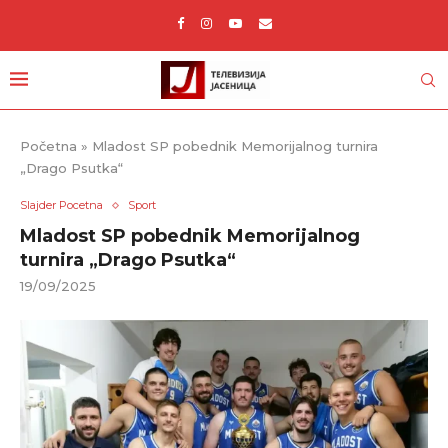
Početna
»
Mladost SP pobednik Memorijalnog turnira
„Dragо Psutkа“
Slajder Pocetna
Sport
Mladost SP pobednik Memorijalnog
turnira „Dragо Psutkа“
19/09/2025