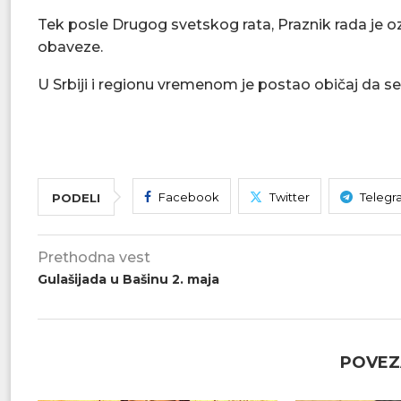
Tek posle Drugog svetskog rata, Praznik rada je 
obaveze.
U Srbiji i regionu vremenom je postao običaj da se
Facebook
Twitter
Telegr
PODELI
Prethodna vest
Gulašijada u Bašinu 2. maja
POVEZ