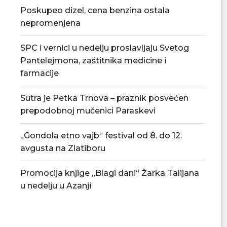
Poskupeo dizel, cena benzina ostala
nepromenjena
SPC i vernici u nedelju proslavljaju Svetog
Pantelejmona, zaštitnika medicine i
farmacije
Sutra je Petka Trnova – praznik posvećen
prepodobnoj mučenici Paraskevi
„Gondola etno vajb“ festival od 8. do 12.
avgusta na Zlatiboru
Promocija knjige „Blagi dani“ Žarka Talijana
u nedelju u Azanji