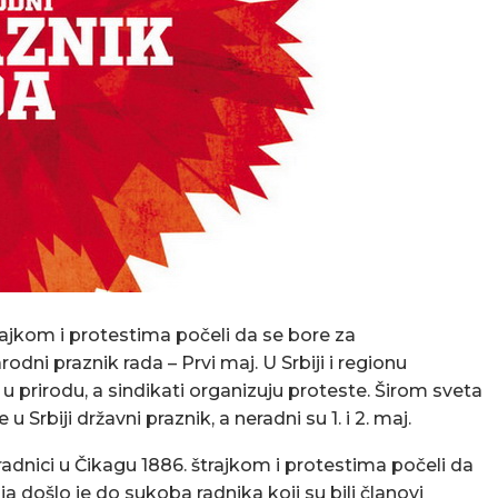
rajkom i protestima počeli da se bore za
i praznik rada – Prvi maj. U Srbiji i regionu
 u prirodu, a sindikati organizuju proteste. Širom sveta
 Srbiji državni praznik, a neradni su 1. i 2. maj.
radnici u Čikagu 1886. štrajkom i protestima počeli da
ošlo je do sukoba radnika koji su bili članovi