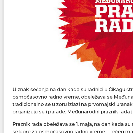
U znak sećanja na dan kada su radnici u Čikagu št
osmočasovno radno vreme, obeležava se Međunarodn
tradicionalno se u zoru izlazi na prvomajski uranak
organizuju se i parade. Međunarodni praznik rada je u
Praznik rada obeležava se 1. maja, na dan kada su 
se bore za osmočasovno radno vreme. Trećeg maja d