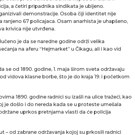
ija, a četiri pripadnika sindikata je ubijeno.
izivali demonstracije. Osoba čiji identitet nije
a ranjeno 67 policajaca. Osam anarhista je uhapšeno,
 krivica nije utvrđena.
učeno je da se naredne godine održi velika
sećanja na aferu “Hejmarket” u Čikagu, ali i kao vid
a se od 1890. godine, 1. maja širom sveta održavaju
 od vidova klasne borbe, što je do kraja 19. i početkom
 1890. godine radnici su izašli na ulice tražeći, kao
 je došlo i do nereda kada se u proteste umešala
držane uprkos pretnjama vlasti da će policija
ut – od zabrane održavanja kojoj su prkosili radnici