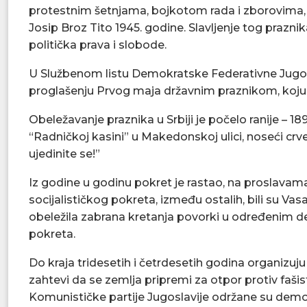
protestnim šetnjama, bojkotom rada i zborovima,
Josip Broz Tito 1945. godine. Slavljenje tog prazni
politička prava i slobode.
U Službenom listu Demokratske Federativne Jugosla
proglašenju Prvog maja državnim praznikom, koju 
Obeležavanje praznika u Srbiji je počelo ranije – 1
“Radničkoj kasini” u Makedonskoj ulici, noseći crve
ujedinite se!”
Iz godine u godinu pokret je rastao, na proslavama
socijalističkog pokreta, između ostalih, bili su Vas
obeležila zabrana kretanja povorki u određenim d
pokreta.
Do kraja tridesetih i četrdesetih godina organizuju
zahtevi da se zemlja pripremi za otpor protiv fašis
Komunističke partije Jugoslavije održane su demon