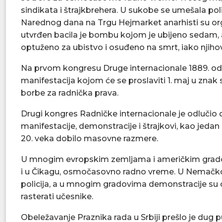
sindikata i štrajkbrehera. U sukobe se umešala polic
Narednog dana na Trgu Hejmarket anarhisti su organ
utvrđen bacila je bombu kojom je ubijeno sedam, 
optuženo za ubistvo i osuđeno na smrt, iako njihova
Na prvom kongresu Druge internacionale 1889. odl
manifestacija kojom će se proslaviti 1. maj u znak 
borbe za radnička prava.
Drugi kongres Radničke internacionale je odlučio d
manifestacije, demonstracije i štrajkovi, kao jedan
20. veka dobilo masovne razmere.
U mnogim evropskim zemljama i američkim gradovima
i u Čikagu, osmočasovno radno vreme. U Nemačkoj
policija, a u mnogim gradovima demonstracije su o
rasterati učesnike.
Obeležavanje Praznika rada u Srbiji prešlo je dug p