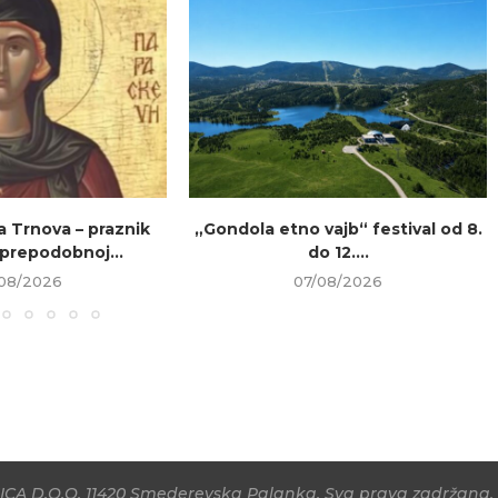
a Trnova – praznik
„Gondola etno vajb“ festival od 8.
prepodobnoj...
do 12....
08/2026
07/08/2026
CA D.O.O, 11420 Smederevska Palanka. Sva prava zadržana. 