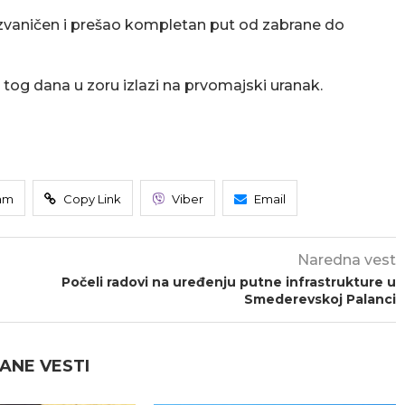
ozvaničen i prešao kompletan put od zabrane do
 tog dana u zoru izlazi na prvomajski uranak.
am
Copy Link
Viber
Email
Naredna vest
Počeli radovi na uređenju putne infrastrukture u
Smederevskoj Palanci
ANE VESTI