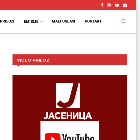
PRILOZI
MALI OGLASI
KONTAKT
EMISIJE
VIDEO PRILOZI