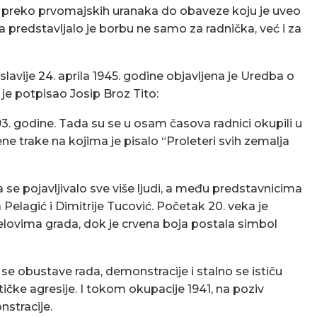
 preko prvomajskih uranaka do obaveze koju je uveo
ka predstavljalo je borbu ne samo za radnička, već i za
vije 24. aprila 1945. godine objavljena je Uredba o
je potpisao Josip Broz Tito:
893. godine. Tada su se u osam časova radnici okupili u
ne trake na kojima je pisalo “Proleteri svih zemalja
 se pojavljivalo sve više ljudi, a među predstavnicima
a Pelagić i Dimitrije Tucović. Početak 20. veka je
elovima grada, dok je crvena boja postala simbol
 se obustave rada, demonstracije i stalno se ističu
tičke agresije. I tokom okupacije 1941, na poziv
stracije.