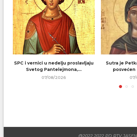
SPC i vernici u nedelju proslavljaju
Sutra je Petk
Svetog Pantelejmona,...
posvećen 
07/08/2026
07/
@2022 2022 PD RTV JASENI