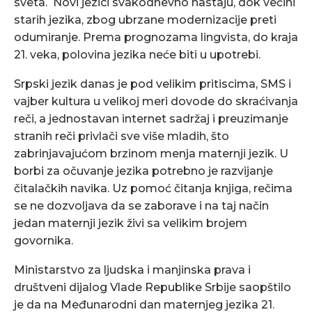
sveta. Novi jezici svakodnevno nastaju, dok većini
starih jezika, zbog ubrzane modernizacije preti
odumiranje. Prema prognozama lingvista, do kraja
21. veka, polovina jezika neće biti u upotrebi.
Srpski jezik danas je pod velikim pritiscima, SMS i
vajber kultura u velikoj meri dovode do skraćivanja
reči, a jednostavan internet sadržaj i preuzimanje
stranih reči privlači sve više mladih, što
zabrinjavajućom brzinom menja maternji jezik. U
borbi za očuvanje jezika potrebno je razvijanje
čitalačkih navika. Uz pomoć čitanja knjiga, rečima
se ne dozvoljava da se zaborave i na taj način
jedan maternji jezik živi sa velikim brojem
govornika.
Ministarstvo za ljudska i manjinska prava i
društveni dijalog Vlade Republike Srbije saopštilo
je da na Međunarodni dan maternjeg jezika 21.