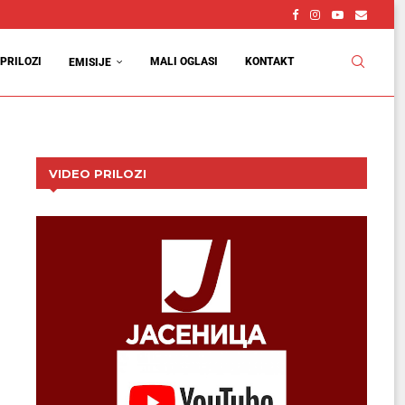
PRILOZI
MALI OGLASI
KONTAKT
EMISIJE
VIDEO PRILOZI