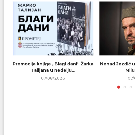
Promocija knjige „Blagi dani“ Žarka
Nenad Jezdić u
Talijana u nedelju...
Milu
07/08/2026
07/