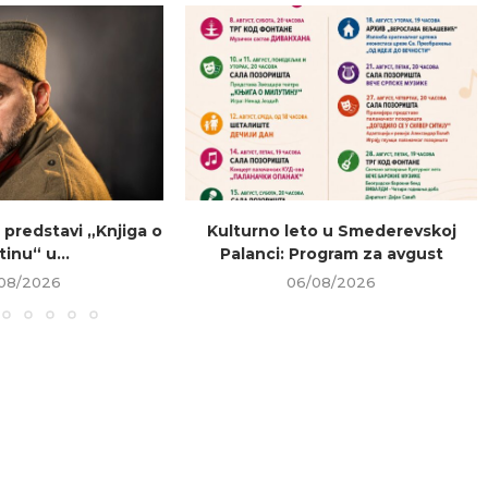
 predstavi „Knjiga o
Kulturno leto u Smederevskoj
tinu“ u...
Palanci: Program za avgust
08/2026
06/08/2026