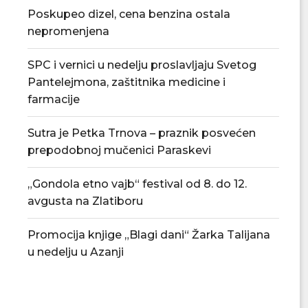
Poskupeo dizel, cena benzina ostala
nepromenjena
SPC i vernici u nedelju proslavljaju Svetog
Pantelejmona, zaštitnika medicine i
farmacije
Sutra je Petka Trnova – praznik posvećen
Divanhana u subotu na Trgu kod
Arheološko i fi
prepodobnoj mučenici Paraskevi
fontane
Narodnom muzej
06/08/2026
06/08/
„Gondola etno vajb“ festival od 8. do 12.
avgusta na Zlatiboru
Promocija knjige „Blagi dani“ Žarka Talijana
u nedelju u Azanji