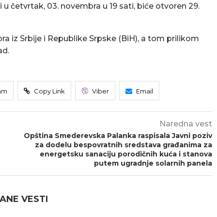
i u četvrtak, 03. novembra u 19 sati, biće otvoren 29.
ra iz Srbije i Republike Srpske (BiH), a tom prilikom
ad.
am
Copy Link
Viber
Email
Naredna vest
Opština Smederevska Palanka raspisala Javni poziv
za dodelu bespovratnih sredstava građanima za
energetsku sanaciju porodičnih kuća i stanova
putem ugradnje solarnih panela
ANE VESTI