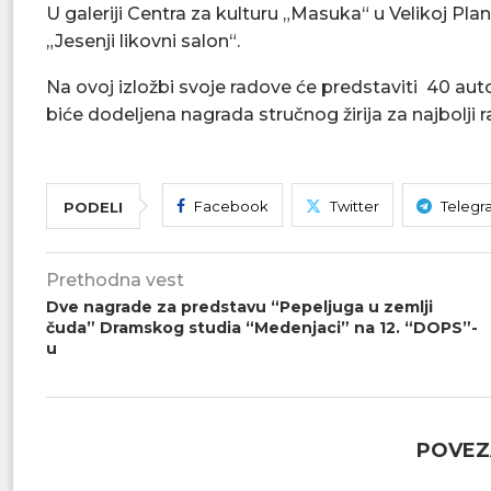
U galeriji Centra za kulturu „Masuka“ u Velikoj Plan
„Jesenji likovni salon“.
Na ovoj izložbi svoje radove će predstaviti 40 auto
biće dodeljena nagrada stručnog žirija za najbolji r
Facebook
Twitter
Telegr
PODELI
Prethodna vest
Dve nagrade za predstavu “Pepeljuga u zemlji
čuda” Dramskog studia “Medenjaci” na 12. “DOPS”-
u
POVEZ