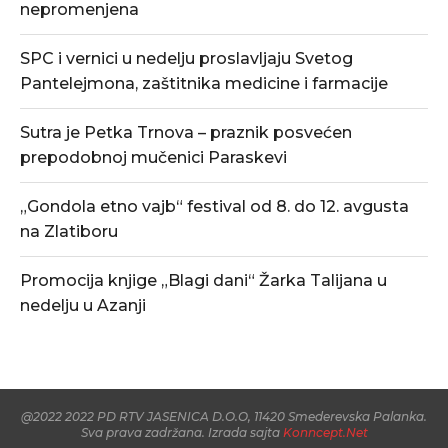
nepromenjena
SPC i vernici u nedelju proslavljaju Svetog
Pantelejmona, zaštitnika medicine i farmacije
Sutra je Petka Trnova – praznik posvećen
prepodobnoj mučenici Paraskevi
„Gondola etno vajb“ festival od 8. do 12. avgusta
na Zlatiboru
Promocija knjige „Blagi dani“ Žarka Talijana u
nedelju u Azanji
@2022 2022 PD RTV JASENICA D.O.O, 11420 Smederevska Palanka.
Sva prava zadržana. Izrada sajta
Konncept.Net