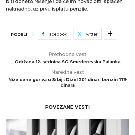
biti doneto rešenje i da će im novac biti isplaćen
naknadno, uz prvu isplatu penzije.
Facebook
Twitter
PODELI
Prethodna vest
Održana 12. sednica SO Smederevska Palanka
Naredna vest
Niže cene goriva u Srbiji: Dizel 201 dinar, benzin 179
dinara
POVEZANE VESTI