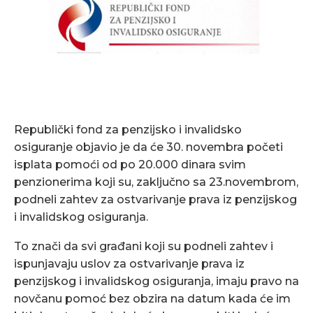
Republički fond za penzijsko i invalidsko
osiguranje objavio je da će 30. novembra početi
isplata pomoći od po 20.000 dinara svim
penzionerima koji su, zaključno sa 23.novembrom,
podneli zahtev za ostvarivanje prava iz penzijskog
i invalidskog osiguranja.
To znači da svi građani koji su podneli zahtev i
ispunjavaju uslov za ostvarivanje prava iz
penzijskog i invalidskog osiguranja, imaju pravo na
novčanu pomoć bez obzira na datum kada će im