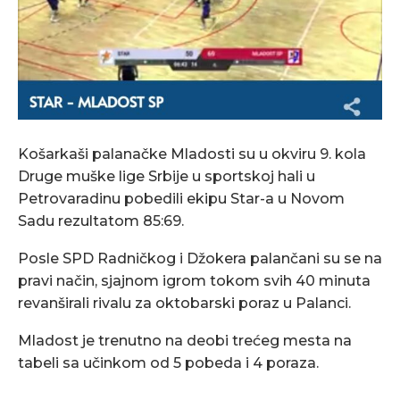
Košarkaši palanačke Mladosti su u okviru 9. kola
Druge muške lige Srbije u sportskoj hali u
Petrovaradinu pobedili ekipu Star-a u Novom
Sadu rezultatom 85:69.
Posle SPD Radničkog i Džokera
p
alančani su se na
pravi način, sjajnom igrom tokom svih 40 minuta
revanširali rivalu za oktobarski poraz u Palanci.
Mladost je trenutno na deobi trećeg mesta na
tabeli sa učinkom od 5 pobeda i 4 poraza.