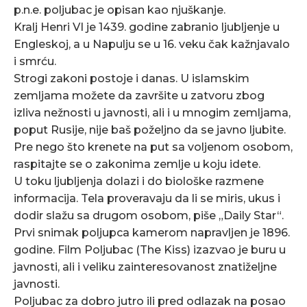
p.n.e. poljubac je opisan kao njuškanje.
Kralj Henri VI je 1439. godine zabranio ljubljenje u
Engleskoj, a u Napulju se u 16. veku čak kažnjavalo
i smrću.
Strogi zakoni postoje i danas. U islamskim
zemljama možete da završite u zatvoru zbog
izliva nežnosti u javnosti, ali i u mnogim zemljama,
poput Rusije, nije baš poželjno da se javno ljubite.
Pre nego što krenete na put sa voljenom osobom,
raspitajte se o zakonima zemlje u koju idete.
U toku ljubljenja dolazi i do biološke razmene
informacija. Tela proveravaju da li se miris, ukus i
dodir slažu sa drugom osobom, piše „Daily Star“.
Prvi snimak poljupca kamerom napravljen je 1896.
godine. Film Poljubac (The Kiss) izazvao je buru u
javnosti, ali i veliku zainteresovanost znatiželjne
javnosti.
Poljubac za dobro jutro ili pred odlazak na posao