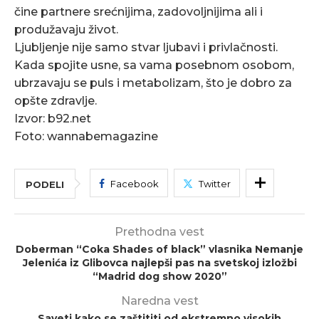
čine partnere srećnijima, zadovoljnijima ali i
produžavaju život.
Ljubljenje nije samo stvar ljubavi i privlačnosti.
Kada spojite usne, sa vama posebnom osobom,
ubrzavaju se puls i metabolizam, što je dobro za
opšte zdravlje.
Izvor: b92.net
Foto: wannabemagazine
Facebook
Twitter
PODELI
Prethodna vest
Doberman “Coka Shades of black” vlasnika Nemanje
Jelenića iz Glibovca najlepši pas na svetskoj izložbi
“Madrid dog show 2020”
Naredna vest
Saveti kako se zaštititi od ekstremno visokih