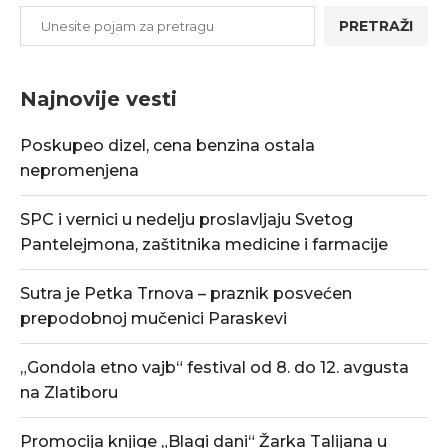
PRETRAŽI
Najnovije vesti
Poskupeo dizel, cena benzina ostala
nepromenjena
SPC i vernici u nedelju proslavljaju Svetog
Pantelejmona, zaštitnika medicine i farmacije
Sutra je Petka Trnova – praznik posvećen
prepodobnoj mučenici Paraskevi
„Gondola etno vajb“ festival od 8. do 12. avgusta
na Zlatiboru
Promocija knjige „Blagi dani“ Žarka Talijana u