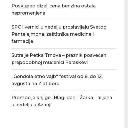
Poskupeo dizel, cena benzina ostala
nepromenjena
SPC i vernici u nedelju proslavljaju Svetog
Pantelejmona, zaštitnika medicine i
farmacije
Sutra je Petka Trnova – praznik posvećen
prepodobnoj mučenici Paraskevi
„Gondola etno vajb“ festival od 8. do 12.
avgusta na Zlatiboru
Promocija knjige „Blagi dani“ Žarka Talijana
u nedelju u Azanji