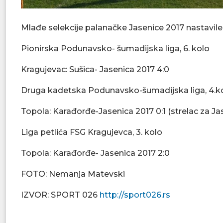
Mlađe selekcije palanačke Jasenice 2017 nastavile 
Pionirska Podunavsko- šumadijska liga, 6. kolo
Kragujevac: Sušica- Jasenica 2017 4:0
Druga kadetska Podunavsko-šumadijska liga, 4.k
Topola: Karađorđe-Jasenica 2017 0:1 (strelac za Ja
Liga petlića FSG Kragujevca, 3. kolo
Topola: Karađorđe- Jasenica 2017 2:0
FOTO: Nemanja Matevski
IZVOR: SPORT 026
http://sport026.rs