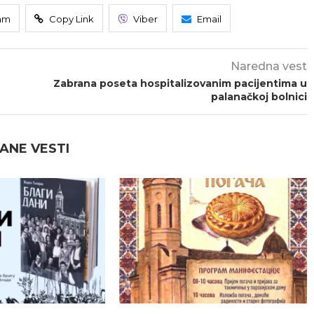
am
Copy Link
Viber
Email
Naredna vest
Zabrana poseta hospitalizovanim pacijentima u
palanačkoj bolnici
ANE VESTI