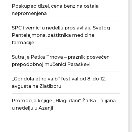
Poskupeo dizel, cena benzina ostala
nepromenjena
SPC i vernici u nedelju proslavljaju Svetog
Pantelejmona, zaštitnika medicine i
Promocija knjige „Blagi dani“ Žarka
Tradicionalna Azan
farmacije
Talijana u nedelju...
8. avgu
07/08/2026
07/08/2
Sutra je Petka Trnova – praznik posvećen
prepodobnoj mučenici Paraskevi
„Gondola etno vajb“ festival od 8. do 12.
avgusta na Zlatiboru
Promocija knjige „Blagi dani“ Žarka Talijana
u nedelju u Azanji