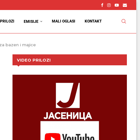
PRILOZI
MALI OGLASI
KONTAKT
EMISIJE
za bazen i majice
VIDEO PRILOZI