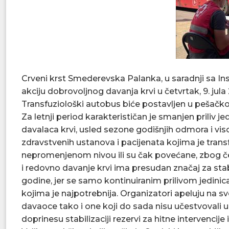
Crveni krst Smederevska Palanka, u saradnji sa Inst
akciju dobrovoljnog davanja krvi u četvrtak, 9. jul
Transfuziološki autobus biće postavljen u pešačko
Za letnji period karakterističan je smanjen priliv 
davalaca krvi, usled sezone godišnjih odmora i vi
zdravstvenih ustanova i pacijenata kojima je tran
nepromenjenom nivou ili su čak povećane, zbog č
i redovno davanje krvi ima presudan značaj za s
godine, jer se samo kontinuiranim prilivom jedi
kojima je najpotrebnija. Organizatori apeluju na 
davaoce tako i one koji do sada nisu učestvovali 
doprinesu stabilizaciji rezervi za hitne intervencije