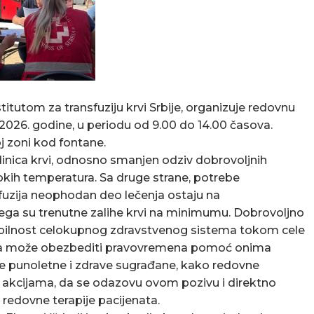
itutom za transfuziju krvi Srbije, organizuje redovnu
a 2026. godine, u periodu od 9.00 do 14.00 časova.
j zoni kod fontane.
jedinica krvi, odnosno smanjen odziv dobrovoljnih
sokih temperatura. Sa druge strane, potrebe
sfuzija neophodan deo lečenja ostaju na
ega su trenutne zalihe krvi na minimumu. Dobrovoljno
tabilnost celokupnog zdravstvenog sistema tokom cele
nica može obezbediti pravovremena pomoć onima
sve punoletne i zdrave sugrađane, kako redovne
u akcijama, da se odazovu ovom pozivu i direktno
 i redovne terapije pacijenata.