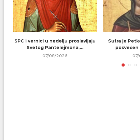
SPC i vernici u nedelju proslavljaju
Sutra je Petk
Svetog Pantelejmona,...
posvećen 
07/08/2026
07/