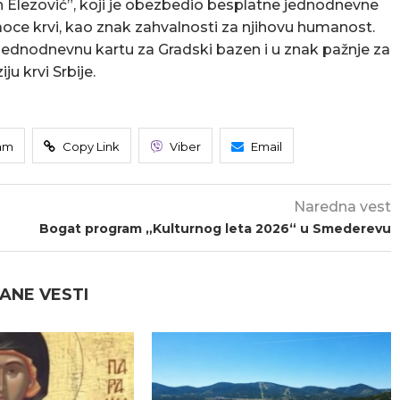
an Elezović”, koji je obezbedio besplatne jednodnevne
oce krvi, kao znak zahvalnosti za njihovu humanost.
jednodnevnu kartu za Gradski bazen i u znak pažnje za
u krvi Srbije.
am
Copy Link
Viber
Email
Naredna vest
Bogat program „Kulturnog leta 2026“ u Smederevu
ANE VESTI