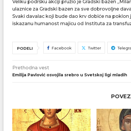
Veliku podršku akciji pružio je Gradski bazen „Mil
ulaznice za Gradski bazen za sve dobrovoljne dava
Svaki davalac koji bude dao krv dobiće na poklon 
iskazanu humanost majicu od Instituta za transfuzij
Facebook
Twitter
Telegr
PODELI
Prethodna vest
Emilija Pavlović osvojila srebro u Svetskoj ligi mladih
POVEZ