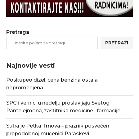
Pretraga
PRETRAŽI
Najnovije vesti
Poskupeo dizel, cena benzina ostala
nepromenjena
SPC i vernici u nedelju proslavljaju Svetog
Pantelejmona, zaštitnika medicine i farmacije
Sutra je Petka Trnova – praznik posvećen
prepodobnoj mučenici Paraskevi