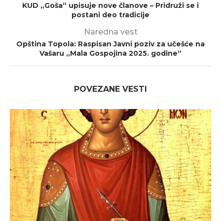
KUD „Goša“ upisuje nove članove – Pridruži se i
postani deo tradicije
Naredna vest
Opština Topola: Raspisan Javni poziv za učešće na
Vašaru ,,Mala Gospojina 2025. godine“
POVEZANE VESTI