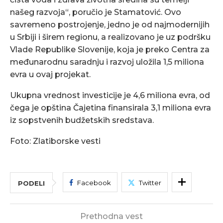
našeg razvoja“, poručio je Stamatović. Ovo
savremeno postrojenje, jedno je od najmodernijih
u Srbiji i širem regionu, a realizovano je uz podršku
Vlade Republike Slovenije, koja je preko Centra za
međunarodnu saradnju i razvoj uložila 1,5 miliona
evra u ovaj projekat.
Ukupna vrednost investicije je 4,6 miliona evra, od
čega je opština Čajetina finansirala 3,1 miliona evra
iz sopstvenih budžetskih sredstava.
Foto: Zlatiborske vesti
Facebook
Twitter
PODELI
Prethodna vest