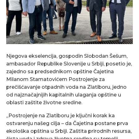
Njegova ekselencija, gospodin Slobodan Šešum,
ambasador Republike Slovenije u Srbiji, posetio je,
zajedno sa predsednikom opštine Čajetina
Milanom Stamatovićem Postrojenje za
prečišćavanje otpadnih voda na Zlatiboru, jedno
od najznačajnijih kapitalnih ulaganja opštine u
oblasti zaštite životne sredine.
„Postrojenje na Zlatiboru je ključni korak ka
ostvarenju našeg cilja – da Čajetina postane prva
ekološka opština u Srbiji. Zaštita prirodnih resursa,
čista voda i zdrava životna sredina su temelji