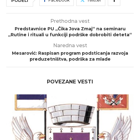
Facebook
Twitter
PODELI
Prethodna vest
Predstavnice PU „Čika Jova Zmaj“ na seminaru
„Rutine i rituali u funkciji podrške dobrobiti deteta“
Naredna vest
Mesarović: Raspisan program podsticanja razvoja
preduzetništva, podrška za mlade
POVEZANE VESTI