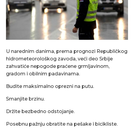
U narednim danima, prema prognozi Republičkog
hidrometeorološkog zavoda, veći deo Srbije
zahvatiće nepogode praćene grmljavinom,
gradom i obilnim padavinama.
Budite maksimalno oprezni na putu.
Smanjite brzinu.
Držite bezbedno odstojanje.
Posebnu pažnju obratite na pešake i bicikliste.