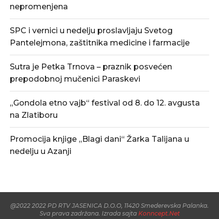
nepromenjena
SPC i vernici u nedelju proslavljaju Svetog
Pantelejmona, zaštitnika medicine i farmacije
Sutra je Petka Trnova – praznik posvećen
prepodobnoj mučenici Paraskevi
„Gondola etno vajb“ festival od 8. do 12. avgusta
na Zlatiboru
Promocija knjige „Blagi dani“ Žarka Talijana u
nedelju u Azanji
@2022 2022 PD RTV JASENICA D.O.O, 11420 Smederevska Palanka.
Sva prava zadržana. Izrada sajta
Konncept.Net