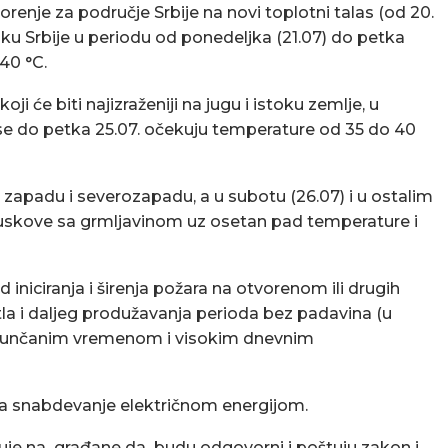
enje za područje Srbije na novi toplotni talas (od 20.
istoku Srbije u periodu od ponedeljka (21.07) do petka
40 °C.
ji će biti najizraženiji na jugu i istoku zemlje, u
 se do petka 25.07. očekuju temperature od 35 do 40
 zapadu i severozapadu, a u subotu (26.07) i u ostalim
ljuskove sa grmljavinom uz osetan pad temperature i
iniciranja i širenja požara na otvorenom ili drugih
tla i daljeg produžavanja perioda bez padavina (u
a sunčanim vremenom i visokim dnevnim
a snabdevanje električnom energijom.
luje na građane da budu odgovorni i poštuju zakon i