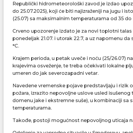
Republički hidrometeorološki zavod je izdao upozor
do 25.07.2025), koji će biti najizraženiji na jugu i 
(25.07) sa maksimalnim temperaturama od 35 do 
Crveno upozorenje izdato je za novi toplotni talas ko
ponedeljak 21.07. i utorak 22.7, a uz napomenu da
°C.
Krajem perioda, u petak uveče i noću (25/26.07) na
krajevima osveženje, te treba očekivati lokalne p
umeren do jak severozapadni vetar.
Navedene vremenske pojave predstavljaju i rizik od 
požara, izrazito nepovoljne uslove usled isušenog 
domenu jake i ekstremne suše), u kombinaciji s
temperaturama.
Takođe, postoji mogućnost nepovoljnog uticaja n
Odeljenje za vanredne situacije u Smederevu, ape