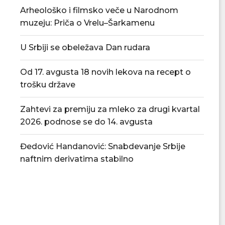
Arheološko i filmsko veče u Narodnom
muzeju: Priča o Vrelu–Šarkamenu
U Srbiji se obeležava Dan rudara
Od 17. avgusta 18 novih lekova na recept o
trošku države
Zahtevi za premiju za mleko za drugi kvartal
2026. podnose se do 14. avgusta
Đedović Handanović: Snabdevanje Srbije
naftnim derivatima stabilno