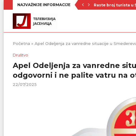
NAJVAŽNIJE INFORMACIJE
Raste broj turista u 
Republički štab za v
Četrnaest ekipa na t
Poznat raspored Pod
Zavičajno udruženje 
Rezerve krvi na mini
Stiže novi toplotni 
KUD „Abrašević“ iz
Od ponedeljka kreće
Početna
»
Apel Odeljenja za vanredne situacije u Smederevu
Društvo
Apel Odeljenja za vanredne sit
odgovorni i ne palite vatru na
22/07/2025