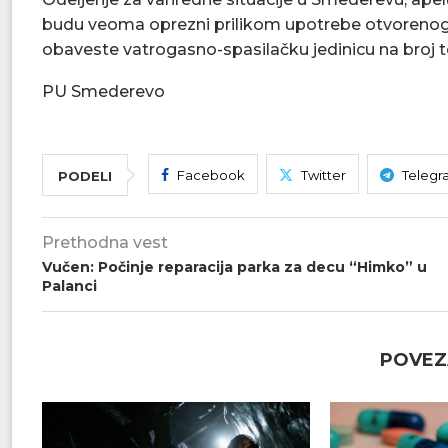
budu veoma oprezni prilikom upotrebe otvorenog
obaveste vatrogasno-spasilačku jedinicu na broj t
PU Smederevo
Facebook
Twitter
Telegr
PODELI
Prethodna vest
Vučen: Počinje reparacija parka za decu “Himko” u
Palanci
POVEZ