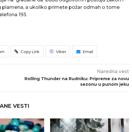
 plamena, a ukoliko primete požar odmah o tome
elefona 193.
am
Copy Link
Viber
Email
Naredna vest
Rolling Thunder na Rudniku: Pripreme za novu
sezonu u punom jeku
ANE VESTI