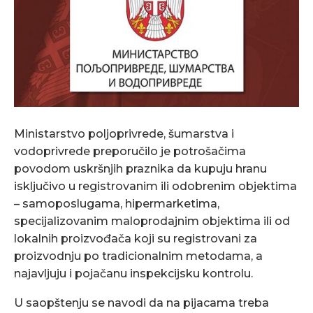
Ministarstvo poljoprivrede, šumarstva i
vodoprivrede preporučilo je potrošačima
povodom uskršnjih praznika da kupuju hranu
isključivo u registrovanim ili odobrenim objektima
– samoposlugama, hipermarketima,
specijalizovanim maloprodajnim objektima ili od
lokalnih proizvođača koji su registrovani za
proizvodnju po tradicionalnim metodama, a
najavljuju i pojačanu inspekcijsku kontrolu.
U saopštenju se navodi da na pijacama treba