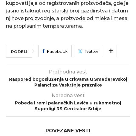
kupovati jaja od registrovanih proizvođača, gde je
jasno istaknut registarski broj gazdinstva i datum
njihove proizvodnje, a proizvode od mleka i mesa
na propisanim temperaturama.
Facebook
Twitter
PODELI
Prethodna vest
Raspored bogosluženja u crkvama u Smederevskoj
Palanci za Vaskršnje praznike
Naredna vest
Pobeda i remi palanačkih Lavića u rukometnoj
Superligi RS Centralne Srbije
POVEZANE VESTI