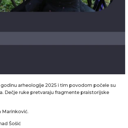
godinu arheologije 2025 i tim povodom počele su
a. Dečje ruke pretvaraju fragmente praistorijske
 Marinković.
enad Šošić