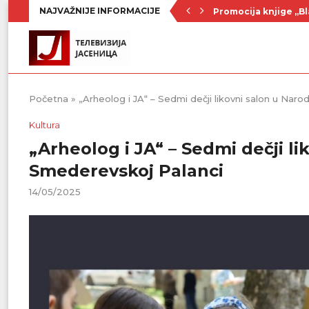
NAJVAŽNIJE INFORMACIJE
Promocija knjige „Bl
Nenad Jezdić u predst
Ognjenović: Sve sp
Penzionerima iz kate
Vlada Srbije usvojila
PU „Čika Jova Zmaj“:
Kulturno leto u Sme
Divanhana u subotu
Prvenstvo počinje 19
Početna
»
„Arheolog i JA“ – Sedmi dečji likovni salon u Na
Kultura
„Arheolog i JA“ – Sedmi dečji 
Smederevskoj Palanci
14/05/2025