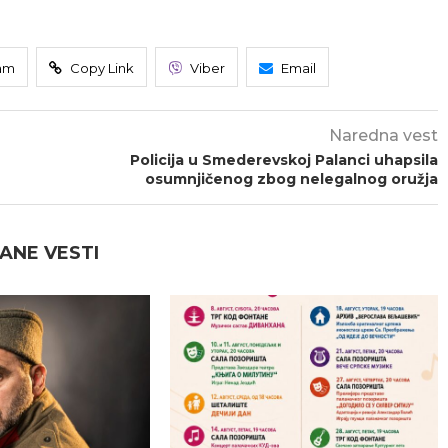
am
Copy Link
Viber
Email
Naredna vest
Policija u Smederevskoj Palanci uhapsila
osumnjičenog zbog nelegalnog oružja
ANE VESTI