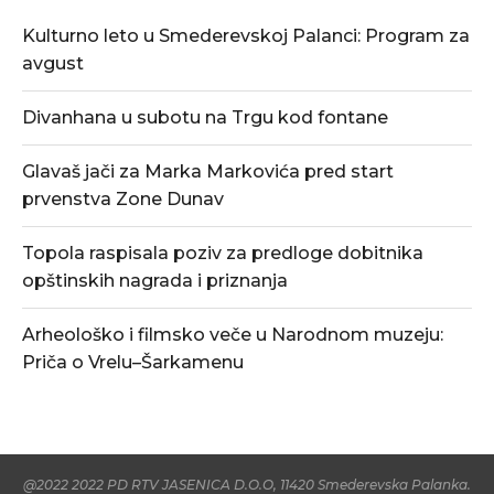
Kulturno leto u Smederevskoj Palanci: Program za
avgust
Divanhana u subotu na Trgu kod fontane
Glavaš jači za Marka Markovića pred start
prvenstva Zone Dunav
Topola raspisala poziv za predloge dobitnika
opštinskih nagrada i priznanja
Arheološko i filmsko veče u Narodnom muzeju:
Priča o Vrelu–Šarkamenu
@2022 2022 PD RTV JASENICA D.O.O, 11420 Smederevska Palanka.