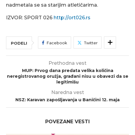
nadmetala se sa starijim atletičarima.
IZVOR: SPORT 026
http://ort026.rs
Facebook
Twitter
PODELI
Prethodna vest
MUP: Prvog dana predata velika količina
neregistrovanog oružja, građani nisu u obavezi da se
legitimišu
Naredna vest
NSZ: Karavan zapošljavanja u Baničini 12. maja
POVEZANE VESTI