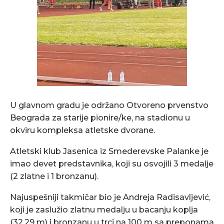
U glavnom gradu je održano Otvoreno prvenstvo
Beograda za starije pionire/ke, na stadionu u
okviru kompleksa atletske dvorane.
Atletski klub Jasenica iz Smederevske Palanke je
imao devet predstavnika, koji su osvojili 3 medalje
(2 zlatne i 1 bronzanu).
Najuspešniji takmičar bio je Andreja Radisavljević,
koji je zaslužio zlatnu medalju u bacanju koplja
(32,29 m) i bronzanu u trci na 100 m sa preponama