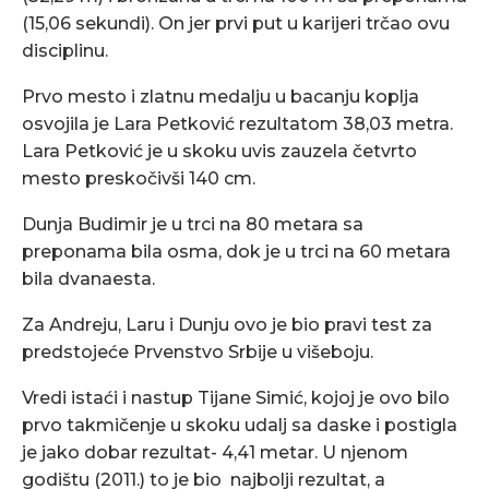
(15,06 sekundi). On jer prvi put u karijeri trčao ovu
disciplinu.
Prvo mesto i zlatnu medalju u bacanju koplja
osvojila je Lara Petković rezultatom 38,03 metra.
Lara Petković je u skoku uvis zauzela četvrto
mesto preskočivši 140 cm.
Dunja Budimir je u trci na 80 metara sa
preponama bila osma, dok je u trci na 60 metara
bila dvanaesta.
Za Andreju, Laru i Dunju ovo je bio pravi test za
predstojeće Prvenstvo Srbije u višeboju.
Vredi istaći i nastup Tijane Simić, kojoj je ovo bilo
prvo takmičenje u skoku udalj sa daske i postigla
je jako dobar rezultat- 4,41 metar. U njenom
godištu (2011.) to je bio najbolji rezultat, a