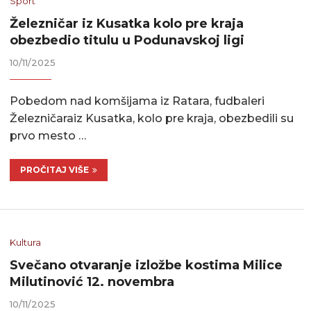
Sport
Železničar iz Kusatka kolo pre kraja
obezbedio titulu u Podunavskoj ligi
10/11/2025
Pobedom nad komšijama iz Ratara, fudbaleri
Železničaraiz Kusatka, kolo pre kraja, obezbedili su
prvo mesto …
PROČITAJ VIŠE
Kultura
Svečano otvaranje izložbe kostima Milice
Milutinović 12. novembra
10/11/2025