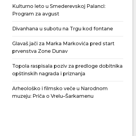
Kulturno leto u Smederevskoj Palanci:
Program za avgust
Divanhana u subotu na Trgu kod fontane
Glavaš jači za Marka Markovića pred start
prvenstva Zone Dunav
Topola raspisala poziv za predloge dobitnika
opštinskih nagrada i priznanja
Arheološko i filmsko veče u Narodnom
muzeju: Priča o Vrelu–Šarkamenu