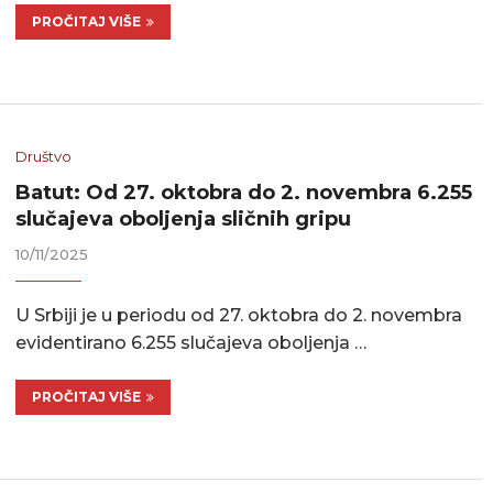
PROČITAJ VIŠE
Društvo
Batut: Od 27. oktobra do 2. novembra 6.255
slučajeva oboljenja sličnih gripu
10/11/2025
U Srbiji je u periodu od 27. oktobra do 2. novembra
evidentirano 6.255 slučajeva oboljenja …
PROČITAJ VIŠE