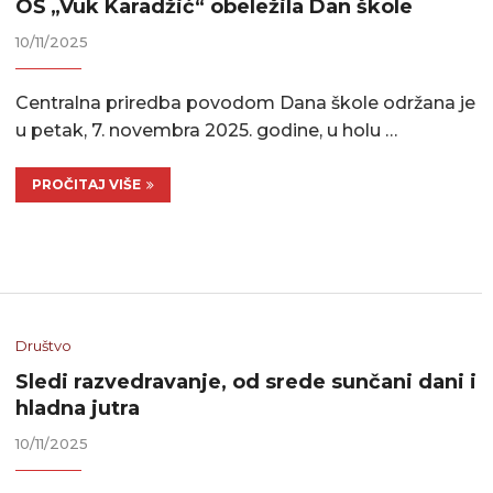
OŠ „Vuk Karadžić“ obeležila Dan škole
10/11/2025
Centralna priredba povodom Dana škole održana je
u petak, 7. novembra 2025. godine, u holu …
PROČITAJ VIŠE
Društvo
Sledi razvedravanje, od srede sunčani dani i
hladna jutra
10/11/2025