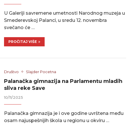
U Galeriji savremene umetnosti Narodnog muzeja u
Smederevskoj Palanci, u sredu 12. novembra
svečano će …
PROČITAJ VIŠE
Društvo
Slajder Pocetna
Palanačka gimnazija na Parlamentu mladih
sliva reke Save
10/11/2025
Palanačka gimnazija je i ove godine uvrštena među
osam najuspešnijih škola u regionu u okviru …