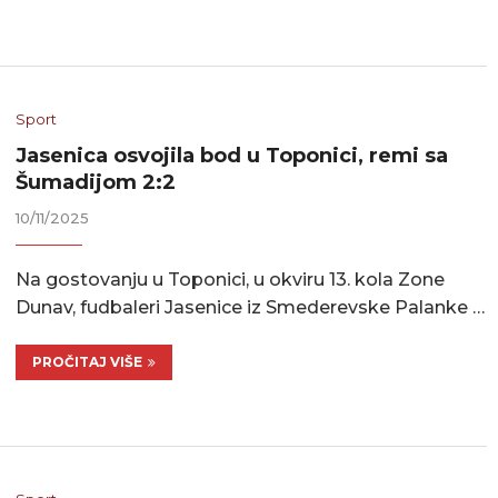
Sport
Jasenica osvojila bod u Toponici, remi sa
Šumadijom 2:2
10/11/2025
Na gostovanju u Toponici, u okviru 13. kola Zone
Dunav, fudbaleri Jasenice iz Smederevske Palanke …
PROČITAJ VIŠE