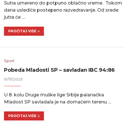
Sutra umereno do potpuno oblačno vreme. Tokom
dana uslediće postepeno razvedravanje. Od srede
jutra će …
PROČITAJ VIŠE
Sport
Pobeda Mladosti SP – savladan IBC 94:86
10/11/2025
U 8. kolu Druge muške lige Srbije palanačka
Mladost SP savladala je na domaćem terenu …
PROČITAJ VIŠE