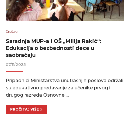
Društvo
Saradnja MUP-a i OŠ „Milija Rakić“:
Edukacija o bezbednosti dece u
saobraćaju
07/11/2025
Pripadnici Ministarstva unutrašnjih poslova održali
su edukativno predavanje za učenike prvog i
drugog razreda Osnovne …
PROČITAJ VIŠE