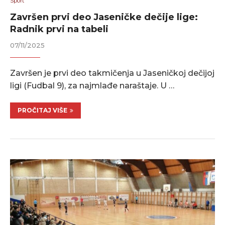
Sport
Završen prvi deo Jaseničke dečije lige:
Radnik prvi na tabeli
07/11/2025
Završen je prvi deo takmičenja u Jaseničkoj dečijoj
ligi (Fudbal 9), za najmlađe naraštaje. U …
PROČITAJ VIŠE