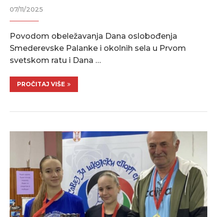
07/11/2025
Povodom obeležavanja Dana oslobođenja
Smederevske Palanke i okolnih sela u Prvom
svetskom ratu i Dana …
PROČITAJ VIŠE