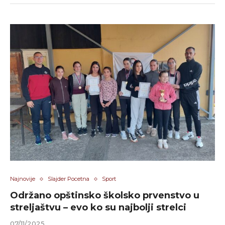
Najnovije
Slajder Pocetna
Sport
Održano opštinsko školsko prvenstvo u
streljaštvu – evo ko su najbolji strelci
07/11/2025