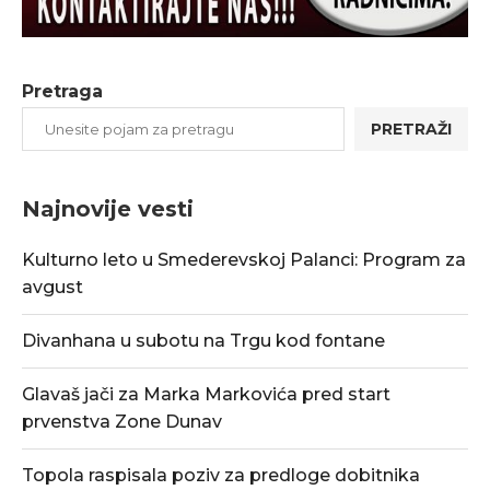
Pretraga
PRETRAŽI
Najnovije vesti
Kulturno leto u Smederevskoj Palanci: Program za
avgust
Divanhana u subotu na Trgu kod fontane
Glavaš jači za Marka Markovića pred start
prvenstva Zone Dunav
Topola raspisala poziv za predloge dobitnika