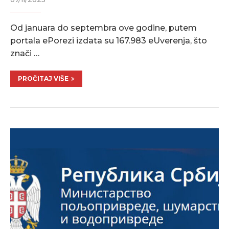
Od januara do septembra ove godine, putem
portala ePorezi izdata su 167.983 eUverenja, što
znači …
PROČITAJ VIŠE