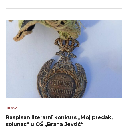
Društvo
Raspisan literarni konkurs „Moj predak,
solunac“ u OŠ „Brana Jevtić“