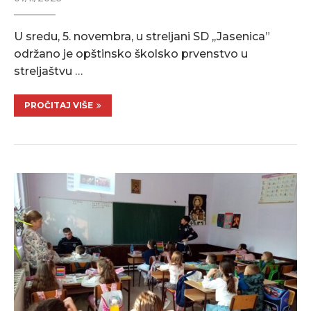
U sredu, 5. novembra, u streljani SD ,,Jasenica”
održano je opštinsko školsko prvenstvo u
streljaštvu …
PROČITAJ VIŠE