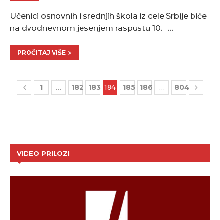
Učenici osnovnih i srednjih škola iz cele Srbije biće
na dvodnevnom jesenjem raspustu 10. i …
PROČITAJ VIŠE
1
…
182
183
184
185
186
…
804
VIDEO PRILOZI