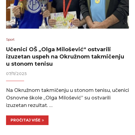
Sport
Učenici OŠ „Olga Milošević“ ostvarili
izuzetan uspeh na Okružnom takmičenju
u stonom tenisu
07/11/2025
Na Okružnom takmičenju u stonom tenisu, učenici
Osnovne škole „Olga Milošević” su ostvarili
izuzetan rezultat. …
PROČITAJ VIŠE