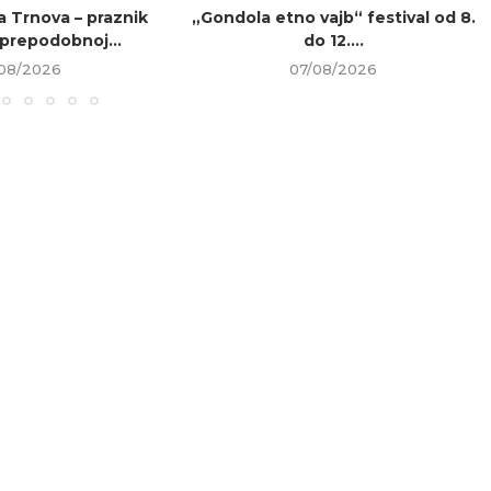
a Trnova – praznik
„Gondola etno vajb“ festival od 8.
prepodobnoj...
do 12....
08/2026
07/08/2026