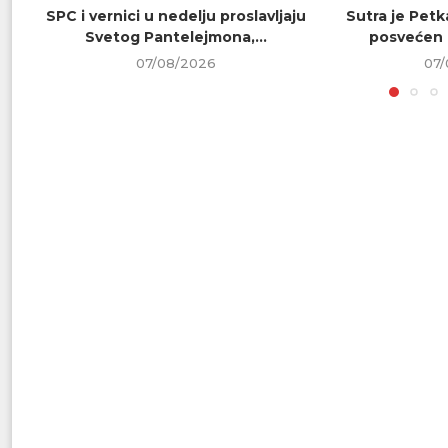
SPC i vernici u nedelju proslavljaju
Sutra je Petk
Svetog Pantelejmona,...
posvećen 
07/08/2026
07/