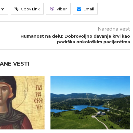
am
Copy Link
Viber
Email
Naredna vest
Humanost na delu: Dobrovoljno davanje krvi kao
podrška onkološkim pacijentima
ANE VESTI