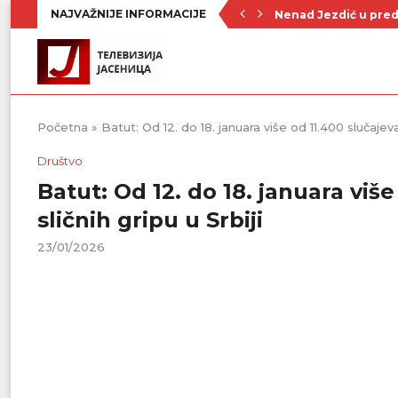
NAJVAŽNIJE INFORMACIJE
Nenad Jezdić u predst
Ognjenović: Sve sp
Penzionerima iz kate
Vlada Srbije usvojila
PU „Čika Jova Zmaj“:
Kulturno leto u Sme
Divanhana u subotu
Prvenstvo počinje 19
Početna
»
Batut: Od 12. do 18. januara više od 11.400 slučajeva 
Društvo
Batut: Od 12. do 18. januara viš
sličnih gripu u Srbiji
23/01/2026