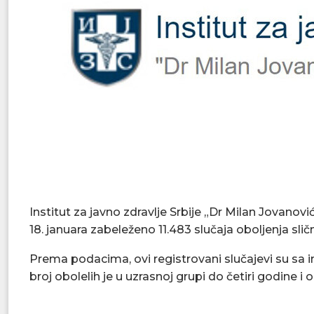
Institut za javno zdravlje Srbije „Dr Milan Jovanović
18. januara zabeleženo 11.483 slučaja oboljenja slič
Prema podacima, ovi registrovani slučajevi su sa 
broj obolelih je u uzrasnoj grupi do četiri godine i 