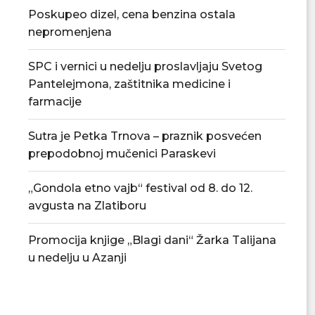
Tradicionalna Azanjska pogačijada
PU „Čika Jova Zmaj
Poskupeo dizel, cena benzina ostala
8. avgusta
novu.
nepromenjena
07/08/2026
07/08/2
SPC i vernici u nedelju proslavljaju Svetog
Pantelejmona, zaštitnika medicine i
farmacije
Sutra je Petka Trnova – praznik posvećen
prepodobnoj mučenici Paraskevi
„Gondola etno vajb“ festival od 8. do 12.
avgusta na Zlatiboru
Promocija knjige „Blagi dani“ Žarka Talijana
u nedelju u Azanji