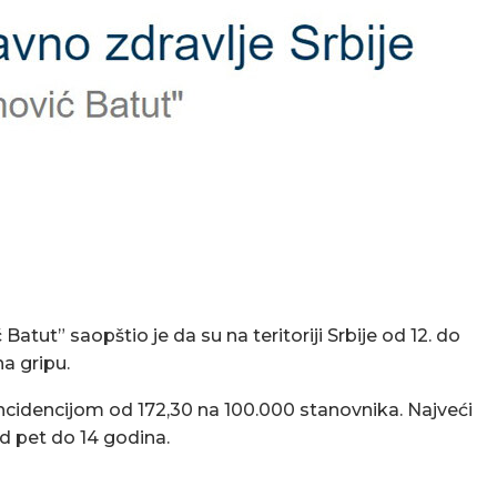
 Batut” saopštio je da su na teritoriji Srbije od 12. do
na gripu.
incidencijom od 172,30 na 100.000 stanovnika. Najveći
od pet do 14 godina.