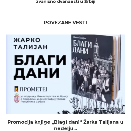
zvanično dvanaesti u Srbiji
POVEZANE VESTI
Promocija knjige „Blagi dani“ Žarka Talijana u
nedelju...