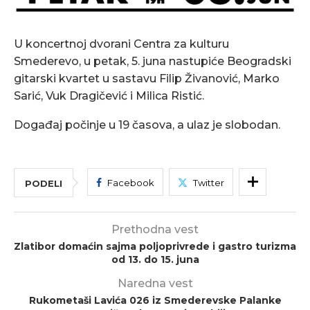
U koncertnoj dvorani Centra za kulturu
Smederevo, u petak, 5. juna nastupiće Beogradski
gitarski kvartet u sastavu Filip Živanović, Marko
Sarić, Vuk Dragičević i Milica Ristić.
Događaj počinje u 19 časova, a ulaz je slobodan.
Facebook
Twitter
PODELI
Prethodna vest
Zlatibor domaćin sajma poljoprivrede i gastro turizma
od 13. do 15. juna
Naredna vest
Rukometaši Lavića 026 iz Smederevske Palanke