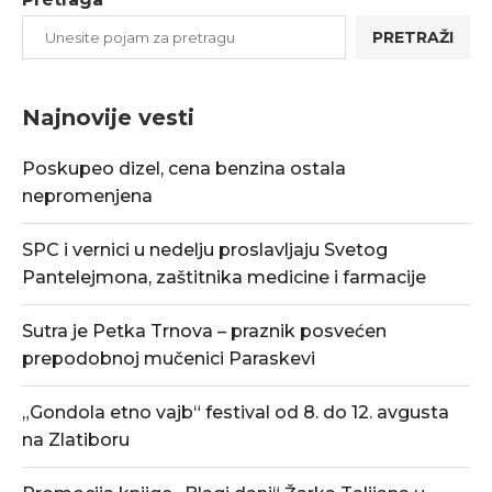
PRETRAŽI
Najnovije vesti
Poskupeo dizel, cena benzina ostala
nepromenjena
SPC i vernici u nedelju proslavljaju Svetog
Pantelejmona, zaštitnika medicine i farmacije
Sutra je Petka Trnova – praznik posvećen
prepodobnoj mučenici Paraskevi
„Gondola etno vajb“ festival od 8. do 12. avgusta
na Zlatiboru