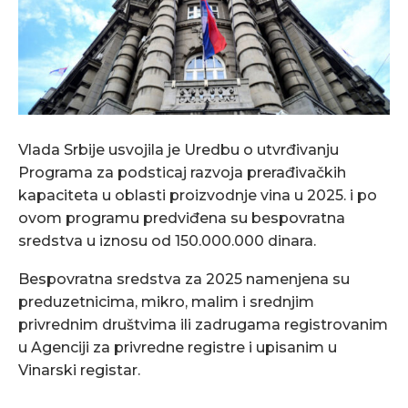
Vlada Srbije usvojila je Uredbu o utvrđivanju
Programa za podsticaj razvoja prerađivačkih
kapaciteta u oblasti proizvodnje vina u 2025. i po
ovom programu predviđena su bespovratna
sredstva u iznosu od 150.000.000 dinara.
Bespovratna sredstva za 2025 namenjena su
preduzetnicima, mikro, malim i srednjim
privrednim društvima ili zadrugama registrovanim
u Agenciji za privredne registre i upisanim u
Vinarski registar.