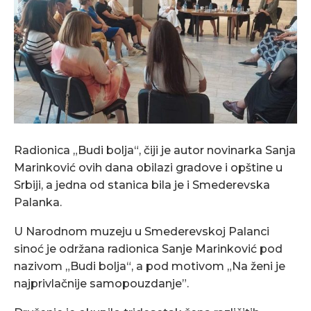
Radionica „Budi bolja“, čiji je autor novinarka Sanja
Marinković ovih dana obilazi gradove i opštine u
Srbiji, a jedna od stanica bila je i Smederevska
Palanka.
U Narodnom muzeju u Smederevskoj Palanci
sinoć je održana radionica Sanje Marinković pod
nazivom „Budi bolja“, a pod motivom „Na ženi je
najprivlačnije samopouzdanje”.