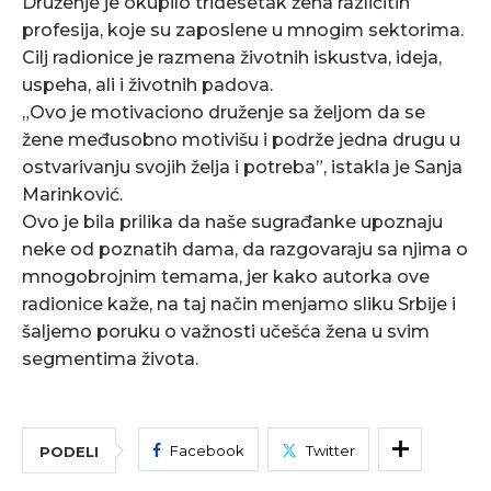
Druženje je okupilo tridesetak žena različitih
profesija, koje su zaposlene u mnogim sektorima.
Cilj radionice je razmena životnih iskustva, ideja,
uspeha, ali i životnih padova.
„Ovo je motivaciono druženje sa željom da se
žene međusobno motivišu i podrže jedna drugu u
ostvarivanju svojih želja i potreba”, istakla je Sanja
Marinković.
Ovo je bila prilika da naše sugrađanke upoznaju
neke od poznatih dama, da razgovaraju sa njima o
mnogobrojnim temama, jer kako autorka ove
radionice kaže, na taj način menjamo sliku Srbije i
šaljemo poruku o važnosti učešća žena u svim
segmentima života.
Facebook
Twitter
PODELI