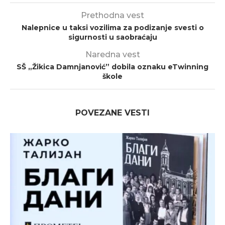
Prethodna vest
Nalepnice u taksi vozilima za podizanje svesti o
sigurnosti u saobraćaju
Naredna vest
SŠ „Žikica Damnjanović” dobila oznaku eTwinning
škole
POVEZANE VESTI