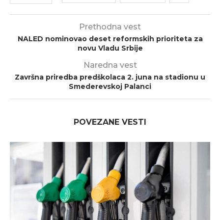
Prethodna vest
NALED nominovao deset reformskih prioriteta za
novu Vladu Srbije
Naredna vest
Završna priredba predškolaca 2. juna na stadionu u
Smederevskoj Palanci
POVEZANE VESTI