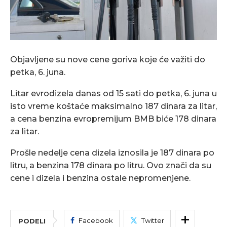
Objavljene su nove cene goriva koje će važiti do
petka, 6. juna.
Litar evrodizela danas od 15 sati do petka, 6. juna u
isto vreme koštaće maksimalno 187 dinara za litar,
a cena benzina evropremijum BMB biće 178 dinara
za litar.
Prošle nedelje cena dizela iznosila je 187 dinara po
litru, a benzina 178 dinara po litru. Ovo znači da su
cene i dizela i benzina ostale nepromenjene.
Facebook
Twitter
PODELI