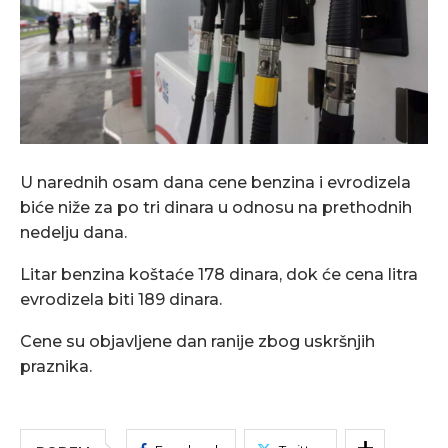
U narednih osam dana cene benzina i evrodizela
biće niže za po tri dinara u odnosu na prethodnih
nedelju dana.
Litar benzina koštaće 178 dinara, dok će cena litra
evrodizela biti 189 dinara.
Cene su objavljene dan ranije zbog uskršnjih
praznika.