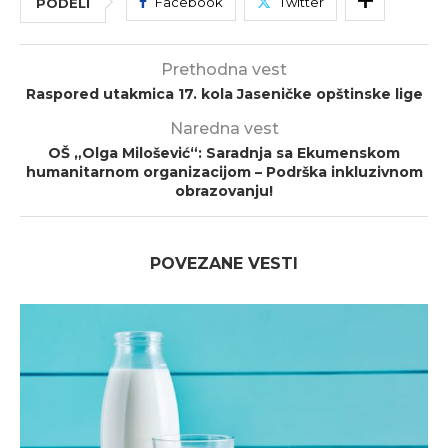
Facebook
Twitter
PODELI
Prethodna vest
Raspored utakmica 17. kola Jaseničke opštinske lige
Naredna vest
OŠ „Olga Milošević“: Saradnja sa Ekumenskom
humanitarnom organizacijom – Podrška inkluzivnom
obrazovanju!
POVEZANE VESTI