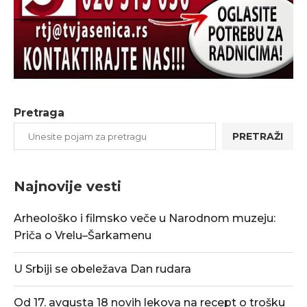
Pretraga
PRETRAŽI
Najnovije vesti
Arheološko i filmsko veče u Narodnom muzeju:
Priča o Vrelu–Šarkamenu
U Srbiji se obeležava Dan rudara
Od 17. avgusta 18 novih lekova na recept o trošku