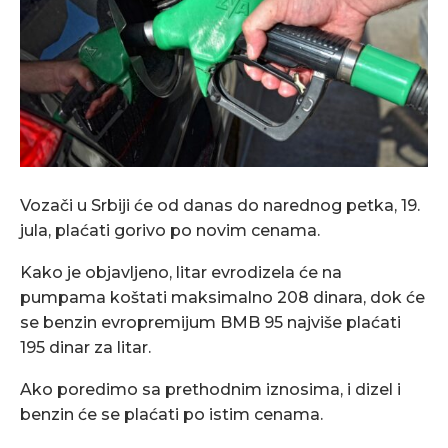
Vozači u Srbiji će od danas do narednog petka, 19.
jula, plaćati gorivo po novim cenama.
Kako je objavljeno, litar evrodizela će na
pumpama koštati maksimalno 208 dinara, dok će
se benzin evropremijum BMB 95 najviše plaćati
195 dinar za litar.
Ako poredimo sa prethodnim iznosima, i dizel i
benzin će se plaćati po istim cenama.