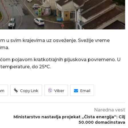
om u svim krajevima uz osveženje. Svežije vreme
vima.
gućom pojavom kratkotrajnih pljuskova povremeno. U
e temperature, do 25°C.
am
Copy Link
Viber
Email
Naredna vest
Ministarstvo nastavlja projekat „Čista energija“: Cilj
50.000 domaćinstava