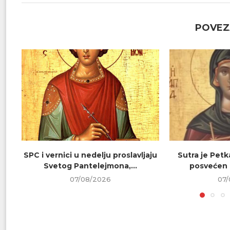
POVEZ
SPC i vernici u nedelju proslavljaju
Sutra je Petk
Svetog Pantelejmona,...
posvećen 
07/08/2026
07/