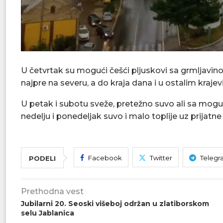
U četvrtak su mogući češći pljuskovi sa grmljavin
najpre na severu, a do kraja dana i u ostalim kraje
U petak i subotu sveže, pretežno suvo ali sa mo
nedelju i ponedeljak suvo i malo toplije uz prijatn
Facebook
Twitter
Telegr
PODELI
Prethodna vest
Jubilarni 20. Seoski višeboj održan u zlatiborskom
selu Jablanica