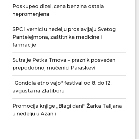
Poskupeo dizel, cena benzina ostala
nepromenjena
SPC i vernici u nedelju proslavljaju Svetog
Pantelejmona, zaštitnika medicine i
farmacije
Sutra je Petka Trnova – praznik posvećen
prepodobnoj mučenici Paraskevi
„Gondola etno vajb“ festival od 8. do 12.
avgusta na Zlatiboru
Tradicionalna Azanjska pogačijada
PU „Čika Jova Zmaj
8. avgusta
novu.
Promocija knjige „Blagi dani“ Žarka Talijana
07/08/2026
07/08/2
u nedelju u Azanji