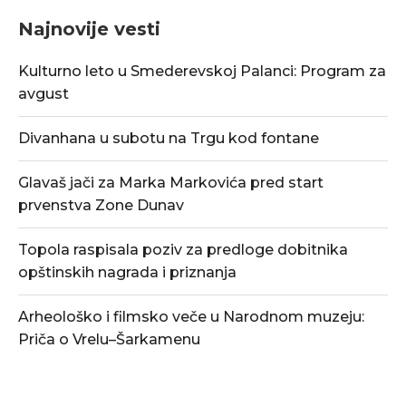
Najnovije vesti
Kulturno leto u Smederevskoj Palanci: Program za
avgust
Divanhana u subotu na Trgu kod fontane
Glavaš jači za Marka Markovića pred start
prvenstva Zone Dunav
Topola raspisala poziv za predloge dobitnika
opštinskih nagrada i priznanja
Arheološko i filmsko veče u Narodnom muzeju:
Priča o Vrelu–Šarkamenu