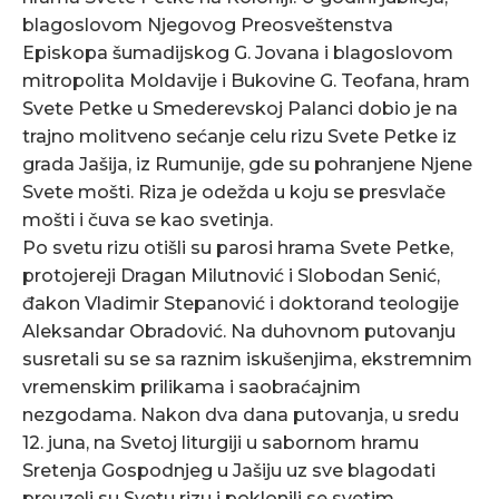
blagoslovom Njegovog Preosveštenstva
Episkopa šumadijskog G. Jovana i blagoslovom
mitropolita Moldavije i Bukovine G. Teofana, hram
Svete Petke u Smederevskoj Palanci dobio je na
trajno molitveno sećanje celu rizu Svete Petke iz
grada Jašija, iz Rumunije, gde su pohranjene Njene
Svete mošti. Riza je odežda u koju se presvlače
mošti i čuva se kao svetinja.
Po svetu rizu otišli su parosi hrama Svete Petke,
protojereji Dragan Milutnović i Slobodan Senić,
đakon Vladimir Stepanović i doktorand teologije
Aleksandar Obradović. Na duhovnom putovanju
susretali su se sa raznim iskušenjima, ekstremnim
vremenskim prilikama i saobraćajnim
nezgodama. Nakon dva dana putovanja, u sredu
12. juna, na Svetoj liturgiji u sabornom hramu
Sretenja Gospodnjeg u Jašiju uz sve blagodati
preuzeli su Svetu rizu i poklonili se svetim