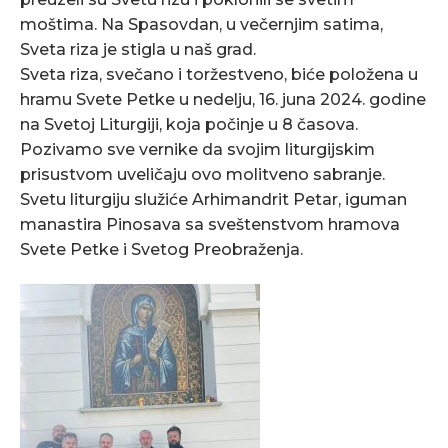
moštima. Na Spasovdan, u večernjim satima,
Sveta riza je stigla u naš grad.
Sveta riza, svečano i toržestveno, biće položena u
hramu Svete Petke u nedelju, 16. juna 2024. godine
na Svetoj Liturgiji, koja počinje u 8 časova.
Pozivamo sve vernike da svojim liturgijskim
prisustvom uveličaju ovo molitveno sabranje.
Svetu liturgiju služiće Arhimandrit Petar, iguman
manastira Pinosava sa sveštenstvom hramova
Svete Petke i Svetog Preobraženja.