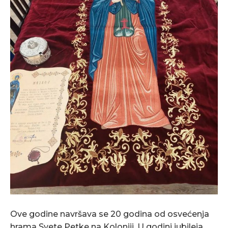
Ove godine navršava se 20 godina od osvećenja
hrama Svete Petke na Koloniji. U godini jubileja,