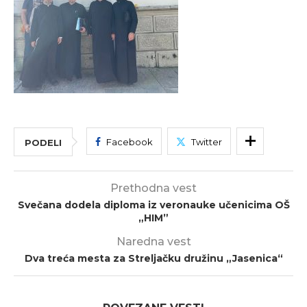
Facebook
Twitter
PODELI
Prethodna vest
Svečana dodela diploma iz veronauke učenicima OŠ
„HIM”
Naredna vest
Dva treća mesta za Streljačku družinu „Jasenica“