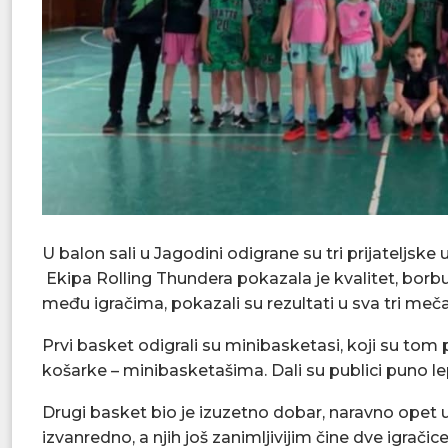
U balon sali u Jagodini odigrane su tri prijateljs
Ekipa Rolling Thundera pokazala je kvalitet, borbu 
među igračima, pokazali su rezultati u sva tri meča
Prvi basket odigrali su minibasketasi, koji su to
košarke – minibasketašima. Dali su publici puno le
Drugi basket bio je izuzetno dobar, naravno opet u
izvanredno, a njih još zanimljivijim čine dve igrači