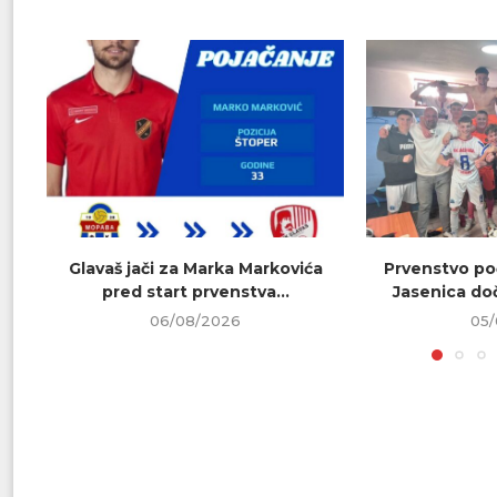
Glavaš jači za Marka Markovića
Prvenstvo poč
pred start prvenstva...
Jasenica doč
06/08/2026
05/