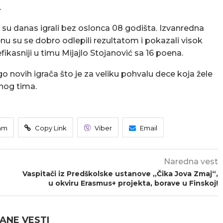
.
 su danas igrali bez oslonca 08 godišta. Izvanredna
u su se dobro odlepili rezultatom i pokazali visok
fikasniji u timu Mijajlo Stojanović sa 16 poena.
novih igrača što je za veliku pohvalu dece koja žele
nog tima.
am
Copy Link
Viber
Email
Naredna vest
Vaspitači iz Predškolske ustanove „Čika Jova Zmaj“,
u okviru Erasmus+ projekta, borave u Finskoj!
ANE VESTI