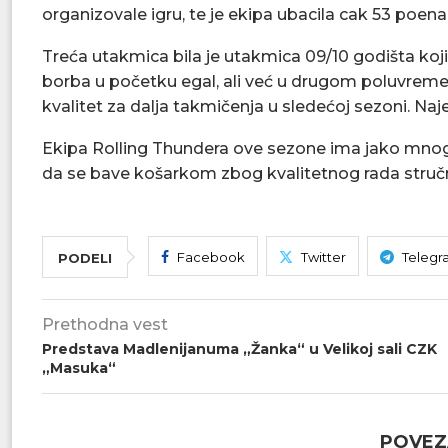
organizovale igru, te je ekipa ubacila cak 53 poena
Treća utakmica bila je utakmica 09/10 godišta koji
borba u početku egal, ali već u drugom poluvremen
kvalitet za dalja takmičenja u sledećoj sezoni. Naje
Ekipa Rolling Thundera ove sezone ima jako mnogo 
da se bave košarkom zbog kvalitetnog rada struč
Facebook
Twitter
Telegr
PODELI
Prethodna vest
Predstava Madlenijanuma „Žanka“ u Velikoj sali CZK
„Masuka“
POVEZ