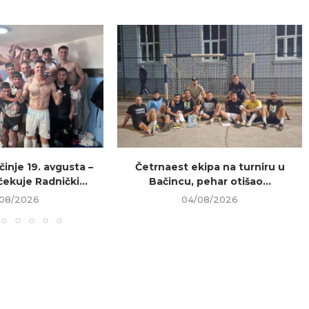
inje 19. avgusta –
Četrnaest ekipa na turniru u
ekuje Radnički...
Bačincu, pehar otišao...
08/2026
04/08/2026