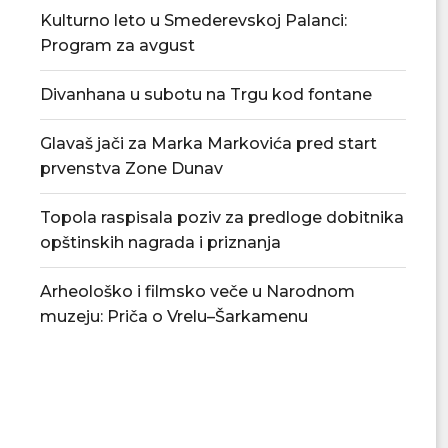
Kulturno leto u Smederevskoj Palanci:
Program za avgust
Divanhana u subotu na Trgu kod fontane
Glavaš jači za Marka Markovića pred start
prvenstva Zone Dunav
Topola raspisala poziv za predloge dobitnika
opštinskih nagrada i priznanja
Arheološko i filmsko veče u Narodnom
muzeju: Priča o Vrelu–Šarkamenu