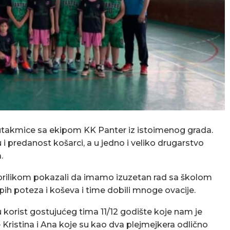
ke utakmice sa ekipom KK Panter iz istoimenog grada.
i predanost košarci, a u jedno i veliko drugarstvo
.
m prilikom pokazali da imamo izuzetan rad sa školom
pih poteza i koševa i time dobili mnoge ovacije.
 korist gostujućeg tima 11/12 godište koje nam je
ce Kristina i Ana koje su kao dva plejmejkera odlično