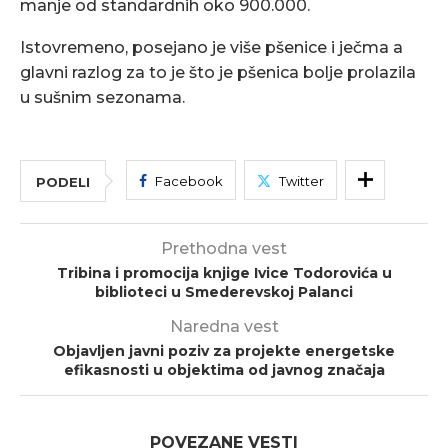
manje od standardnih oko 900.000.
Istovremeno, posejano je više pšenice i ječma a
glavni razlog za to je što je pšenica bolje prolazila
u sušnim sezonama.
Facebook
Twitter
PODELI
Prethodna vest
Tribina i promocija knjige Ivice Todorovića u
biblioteci u Smederevskoj Palanci
Naredna vest
Objavljen javni poziv za projekte energetske
efikasnosti u objektima od javnog značaja
POVEZANE VESTI