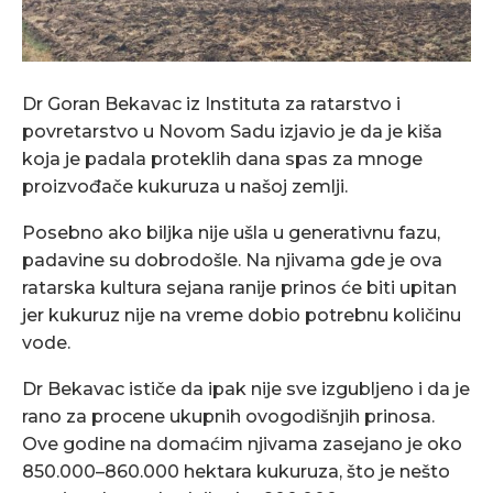
Dr Goran Bekavac iz Instituta za ratarstvo i
povretarstvo u Novom Sadu izjavio je da je kiša
koja je padala proteklih dana spas za mnoge
proizvođače kukuruza u našoj zemlji.
Posebno ako biljka nije ušla u generativnu fazu,
padavine su dobrodošle. Na njivama gde je ova
ratarska kultura sejana ranije prinos će biti upitan
jer kukuruz nije na vreme dobio potrebnu količinu
vode.
Dr Bekavac ističe da ipak nije sve izgubljeno i da je
rano za procene ukupnih ovogodišnjih prinosa.
Ove godine na domaćim njivama zasejano je oko
850.000–860.000 hektara kukuruza, što je nešto