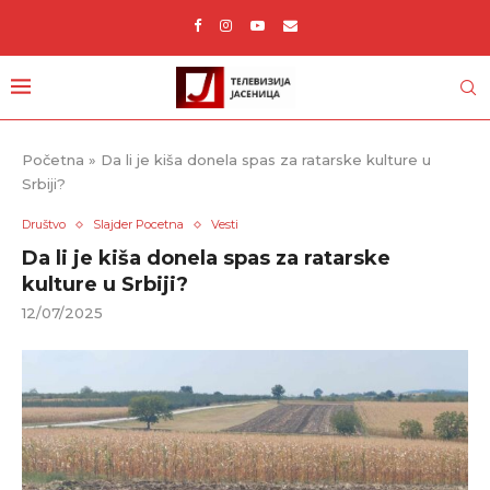
Početna
»
Da li je kiša donela spas za ratarske kulture u
Srbiji?
Društvo
Slajder Pocetna
Vesti
Da li je kiša donela spas za ratarske
kulture u Srbiji?
12/07/2025