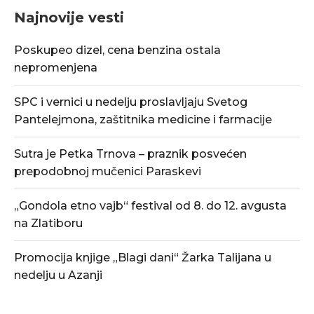
Najnovije vesti
Poskupeo dizel, cena benzina ostala
nepromenjena
SPC i vernici u nedelju proslavljaju Svetog
Pantelejmona, zaštitnika medicine i farmacije
Sutra je Petka Trnova – praznik posvećen
prepodobnoj mučenici Paraskevi
„Gondola etno vajb“ festival od 8. do 12. avgusta
na Zlatiboru
Promocija knjige „Blagi dani“ Žarka Talijana u
nedelju u Azanji