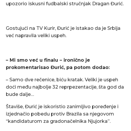
upozorio iskusni fudbalski stručnjak Dragan Đurić.
Gostujući na TV Kurir, Đurić je istakao da je Srbija
već napravila veliki uspeh.
– Mi smo već u finalu – ironično je
prokomentarisao Đurić, pa potom dodao:
– Samo dve rečenice, biću kratak. Veliki je uspeh
doći među najbolje 32 reprpezentacije, šta god da
bude dalje…
Štaviše, Đurić je iskoristio zanimljivo poređenje i
izjednačio pobedu protiv Brazila sa njegovom
“kandidaturom za gradonačelnika Njujorka”.