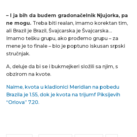
– I ja bih da budem gradonačelnik Njujorka, pa
ne mogu.
Treba biti realan, imamo korektan tim,
ali Brazil je Brazil, Švajcarska je Švajcarska…
Imamo tešku grupu, ako prođemo grupu – za
mene je to finale – bio je poptuno iskusan srpski
stručnjak.
A, deluje da bi se i bukmejkeri složili sa njim, s
obzirom na kvote.
Naime, kvota u kladionici Meridian na pobedu
Brazila je 1.55, dok je kvota na trijumf Piksijevih
“Orlova” 7.20.