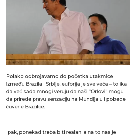
Polako odbrojavamo do početka utakmice
između Brazila i Srbije, euforija je sve veća – tolika
da već sada mnogi veruju da naši “Orlovi” mogu
da prirede pravu senzaciju na Mundijalu i pobede
čuvene Brazilce.
Ipak, ponekad treba biti realan, a na to nas je