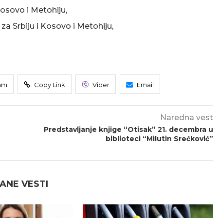
osovo i Metohiju,
 Srbiju i Kosovo i Metohiju,
am
Copy Link
Viber
Email
Naredna vest
Predstavljanje knjige “Otisak” 21. decembra u
biblioteci “Milutin Srećković”
ANE VESTI