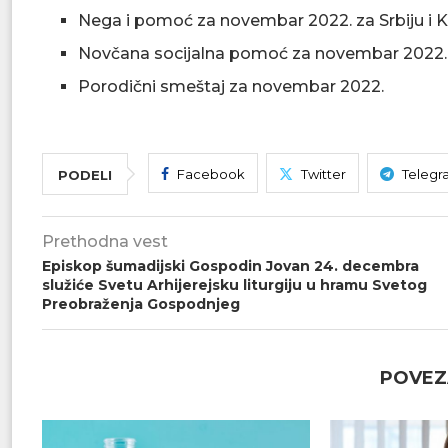
Nega i pomoć za novembar 2022. za Srbiju i K
Novčana socijalna pomoć za novembar 2022. za
Porodični smeštaj za novembar 2022.
Facebook
Twitter
Telegr
PODELI
Prethodna vest
Episkop šumadijski Gospodin Jovan 24. decembra
služiće Svetu Arhijerejsku liturgiju u hramu Svetog
Preobraženja Gospodnjeg
POVEZ