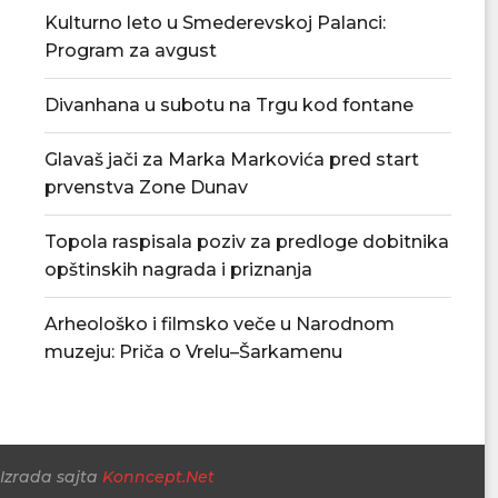
Kulturno leto u Smederevskoj Palanci:
Program za avgust
Divanhana u subotu na Trgu kod fontane
Glavaš jači za Marka Markovića pred start
prvenstva Zone Dunav
Toplotni talas i vodostaj Dunava:
Od ponedeljka 
Đedović Handanović apeluje...
30.000 turistič
Topola raspisala poziv za predloge dobitnika
31/07/2026
30/07/2
opštinskih nagrada i priznanja
Arheološko i filmsko veče u Narodnom
muzeju: Priča o Vrelu–Šarkamenu
Izrada sajta
Konncept.Net