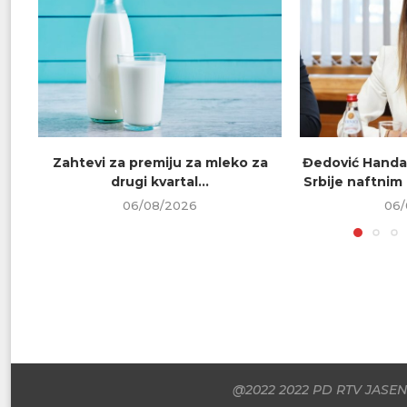
Zahtevi za premiju za mleko za
Đedović Handa
drugi kvartal...
Srbije naftnim
06/08/2026
06/
@2022 2022 PD RTV JASENI