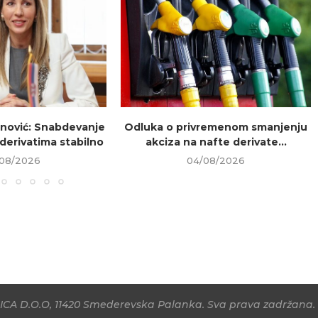
nović: Snabdevanje
Odluka o privremenom smanjenju
 derivatima stabilno
akciza na nafte derivate...
08/2026
04/08/2026
CA D.O.O, 11420 Smederevska Palanka. Sva prava zadržana. 