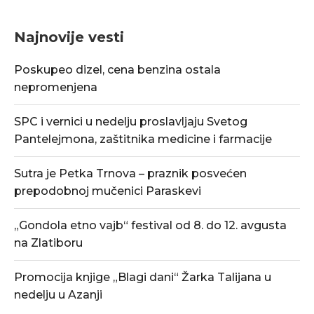
Najnovije vesti
Poskupeo dizel, cena benzina ostala
nepromenjena
SPC i vernici u nedelju proslavljaju Svetog
Pantelejmona, zaštitnika medicine i farmacije
Sutra je Petka Trnova – praznik posvećen
prepodobnoj mučenici Paraskevi
„Gondola etno vajb“ festival od 8. do 12. avgusta
na Zlatiboru
Promocija knjige „Blagi dani“ Žarka Talijana u
nedelju u Azanji