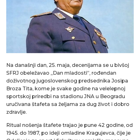
Na današnji dan, 25. maja, decenijama se u bivšoj
SFRJ obeležavao „Dan mladosti”, rođendan
doživotnog jugoslovenskog predsednika Josipa
Broza Tita, kome je svake godine na velelepnoj
sportskoj priredbi na stadionu JNA u Beogradu
uručivana štafeta sa željama za dug život i dobro
zdravlje.
Ritual nošenja štafete trajao je pune 42 godine, od
1945. do 1987, po ideji omladine Kragujevca, čije je