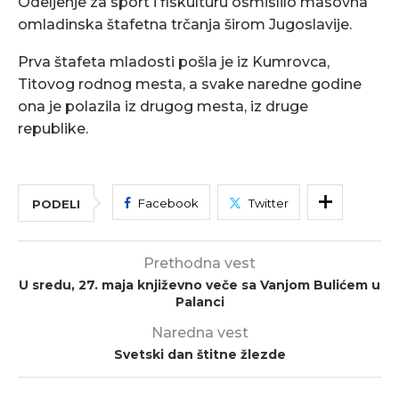
Odeljenje za sport i fiskulturu osmislilo masovna
omladinska štafetna trčanja širom Jugoslavije.
Prva štafeta mladosti pošla je iz Kumrovca,
Titovog rodnog mesta, a svake naredne godine
ona je polazila iz drugog mesta, iz druge
republike.
Facebook
Twitter
PODELI
Prethodna vest
U sredu, 27. maja književno veče sa Vanjom Bulićem u
Palanci
Naredna vest
Svetski dan štitne žlezde