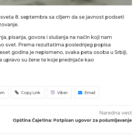
veta 8. septembra sa ciljem da se javnost podseti
zovanje.
, pisanja, govora i slušanja na način koji nam
 svet. Prema rezultatima poslednjeg popisa
eset godina je nepismeno, svaka peta osoba u Srbiji,
 a upravo su žene te koje prednjače kao
am
Copy Link
Viber
Email
Naredna vest
Opština Čajetina: Potpisan ugovor za pošumljavanje