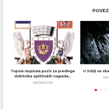
POVEZ
Topola raspisala poziv za predloge
U Srbiji se o
dobitnika opštinskih nagrada...
06/
06/08/2026