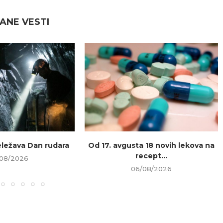
ANE VESTI
beležava Dan rudara
Od 17. avgusta 18 novih lekova na
recept...
08/2026
06/08/2026