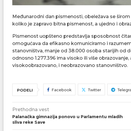
Međunarodni dan pismenosti, obeležava se širom s
koliko je zapravo bitna pismenost, a ujedno i obra
Pismenost uopšteno predstavlja sposobnost čitanja
omogućava da efikasno komuniciramo i razumemo
stanovništva, manje od 38.000 osoba starijih od d
odnosno 1.277.396 ima visoko ili više obrazovanje,
visokoobrazovano, i neobrazovano stanovništvo.
Facebook
Twitter
Telegr
PODELI
Prethodna vest
Palanačka gimnazija ponovo u Parlamentu mladih
sliva reke Save