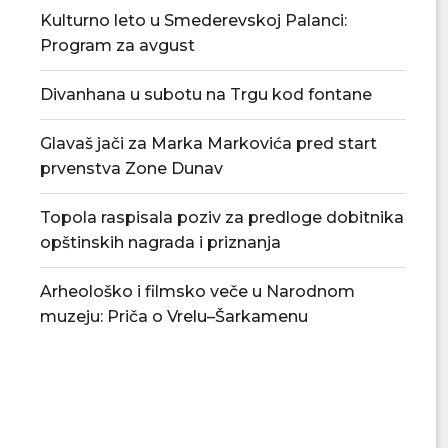
Kulturno leto u Smederevskoj Palanci:
Program za avgust
Divanhana u subotu na Trgu kod fontane
Glavaš jači za Marka Markovića pred start
prvenstva Zone Dunav
Topola raspisala poziv za predloge dobitnika
opštinskih nagrada i priznanja
Arheološko i filmsko veče u Narodnom
Povećan rizik od požara – apel
U Smederevskoj P
građanima da...
vodosnabdevanj
muzeju: Priča o Vrelu–Šarkamenu
snabdevan
06/08/2026
06/08/