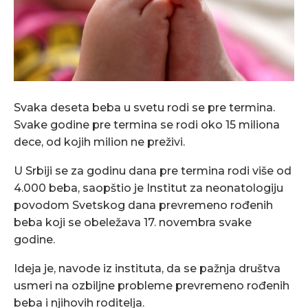
Svaka deseta beba u svetu rodi se pre termina.
Svake godine pre termina se rodi oko 15 miliona
dece, od kojih milion ne preživi.
U Srbiji se za godinu dana pre termina rodi više od
4.000 beba, saopštio je Institut za neonatologiju
povodom Svetskog dana prevremeno rođenih
beba koji se obeležava 17. novembra svake
godine.
Ideja je, navode iz instituta, da se pažnja društva
usmeri na ozbiljne probleme prevremeno rođenih
beba i njihovih roditelja.