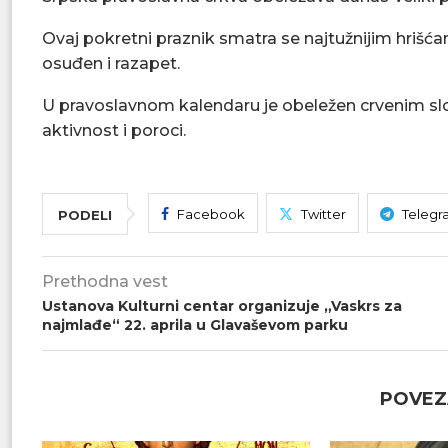
Ovaj pokretni praznik smatra se najtužnijim hrišća
osuđen i razapet.
U pravoslavnom kalendaru je obeležen crvenim slovo
aktivnost i poroci.
Facebook
Twitter
Telegr
PODELI
Prethodna vest
Ustanova Kulturni centar organizuje „Vaskrs za
najmlađe“ 22. aprila u Glavaševom parku
POVEZ