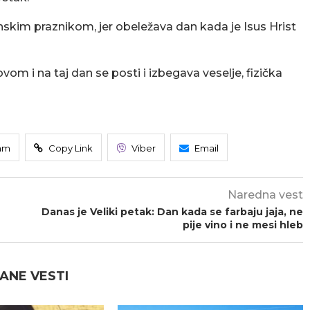
nskim praznikom, jer obeležava dan kada je Isus Hrist
m i na taj dan se posti i izbegava veselje, fizička
am
Copy Link
Viber
Email
Naredna vest
Danas je Veliki petak: Dan kada se farbaju jaja, ne
pije vino i ne mesi hleb
ANE VESTI