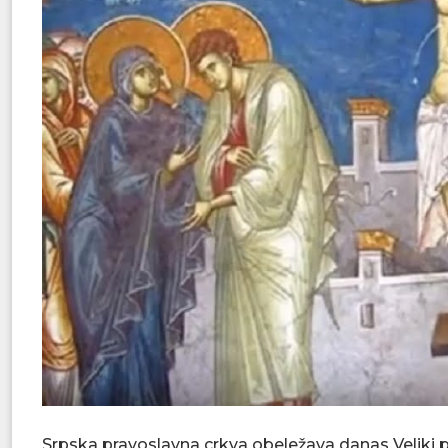
Srpska pravoslavna crkva obeležava danas Veliki 