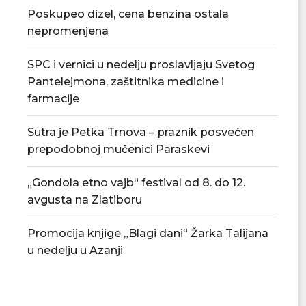
Poskupeo dizel, cena benzina ostala
nepromenjena
SPC i vernici u nedelju proslavljaju Svetog
Pantelejmona, zaštitnika medicine i
farmacije
Sutra je Petka Trnova – praznik posvećen
Tradicionalna Azanjska pogačijada
PU „Čika Jova Zmaj
prepodobnoj mučenici Paraskevi
8. avgusta
novu.
07/08/2026
07/08/2
„Gondola etno vajb“ festival od 8. do 12.
avgusta na Zlatiboru
Promocija knjige „Blagi dani“ Žarka Talijana
u nedelju u Azanji