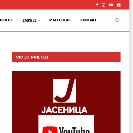
PRILOZI
MALI OGLASI
KONTAKT
EMISIJE
VIDEO PRILOZI