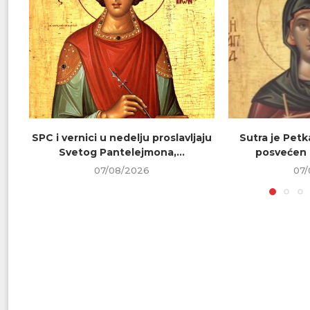
SPC i vernici u nedelju proslavljaju
Sutra je Petk
Svetog Pantelejmona,...
posvećen 
07/08/2026
07/