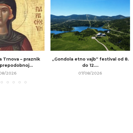
a Trnova – praznik
„Gondola etno vajb“ festival od 8.
prepodobnoj...
do 12....
08/2026
07/08/2026