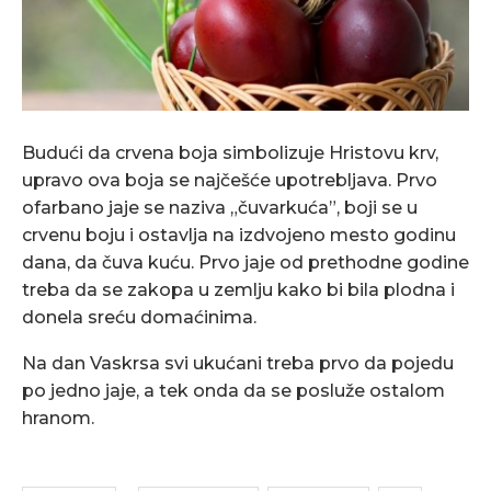
Budući da crvena boja simbolizuje Hristovu krv,
upravo ova boja se najčešće upotrebljava. Prvo
ofarbano jaje se naziva „čuvarkuća”, boji se u
crvenu boju i ostavlja na izdvojeno mesto godinu
dana, da čuva kuću. Prvo jaje od prethodne godine
treba da se zakopa u zemlju kako bi bila plodna i
donela sreću domaćinima.
Na dan Vaskrsa svi ukućani treba prvo da pojedu
po jedno jaje, a tek onda da se posluže ostalom
hranom.