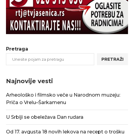
Pretraga
PRETRAŽI
Najnovije vesti
Arheološko i filmsko veče u Narodnom muzeju:
Priča o Vrelu–Šarkamenu
U Srbiji se obeležava Dan rudara
Od 17. avgusta 18 novih lekova na recept o trošku