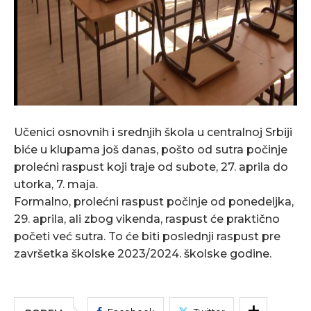
Učenici osnovnih i srednjih škola u centralnoj Srbiji
biće u klupama još danas, pošto od sutra počinje
prolećni raspust koji traje od subote, 27. aprila do
utorka, 7. maja.
Formalno, prolećni raspust počinje od ponedeljka,
29. aprila, ali zbog vikenda, raspust će praktično
početi već sutra. To će biti poslednji raspust pre
završetka školske 2023/2024. školske godine.