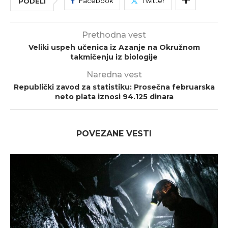
Facebook
Twitter
PODELI
Prethodna vest
Veliki uspeh učenica iz Azanje na Okružnom
takmičenju iz biologije
Naredna vest
Republički zavod za statistiku: Prosečna februarska
neto plata iznosi 94.125 dinara
POVEZANE VESTI