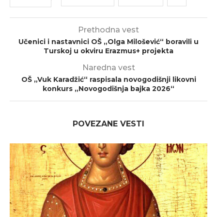
Prethodna vest
Učenici i nastavnici OŠ „Olga Milošević“ boravili u
Turskoj u okviru Erazmus+ projekta
Naredna vest
OŠ „Vuk Karadžić“ raspisala novogodišnji likovni
konkurs „Novogodišnja bajka 2026“
POVEZANE VESTI