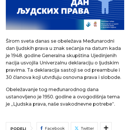
Širom sveta danas se obeležava Međunarodni
dan ljudskih prava u znak sećanja na datum kada
je 1948. godine Generalna skupština Ujedinjenih
nacija usvojila Univerzalnu deklaraciju o ljudskim
pravima. Ta deklaracija sastoji se od preambule i
30 članova koji utvrđuju osnovna prava i slobode.
Obeležavanje tog međunarodnog dana
ustanovljeno je 1950. godine a ovogodišnja tema
je „Ljudska prava, naše svakodnevne potrebe”.
Facebook
Twitter
PODELI