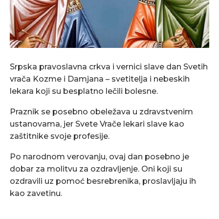
Srpska pravoslavna crkva i vernici slave dan Svetih
vrača Kozme i Damjana – svetitelja i nebeskih
lekara koji su besplatno lečili bolesne.
Praznik se posebno obeležava u zdravstvenim
ustanovama, jer Svete Vrače lekari slave kao
zaštitnike svoje profesije.
Po narodnom verovanju, ovaj dan posebno je
dobar za molitvu za ozdravljenje. Oni koji su
ozdravili uz pomoć besrebrenika, proslavljaju ih
kao zavetinu.