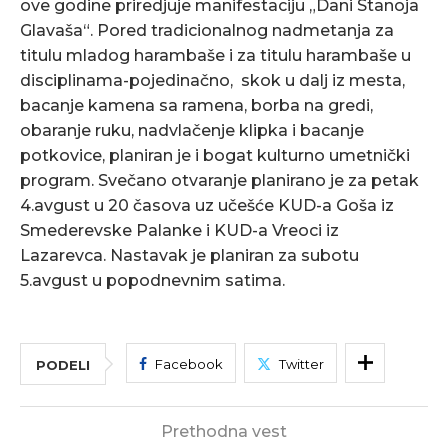
ove godine priredjuje manifestaciju „Dani Stanoja
Glavaša“. Pored tradicionalnog nadmetanja za
titulu mladog harambaše i za titulu harambaše u
disciplinama-pojedinačno, skok u dalj iz mesta,
bacanje kamena sa ramena, borba na gredi,
obaranje ruku, nadvlačenje klipka i bacanje
potkovice, planiran je i bogat kulturno umetnički
program. Svečano otvaranje planirano je za petak
4.avgust u 20 časova uz učešće KUD-a Goša iz
Smederevske Palanke i KUD-a Vreoci iz
Lazarevca. Nastavak je planiran za subotu
5.avgust u popodnevnim satima.
Facebook
Twitter
PODELI
Prethodna vest