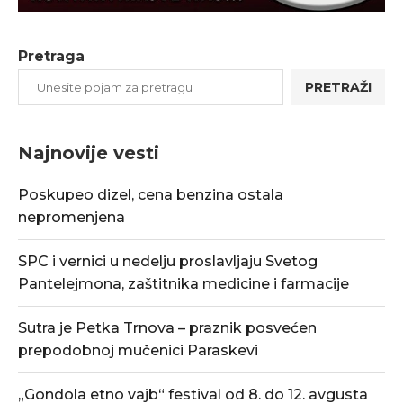
Pretraga
PRETRAŽI
Najnovije vesti
Poskupeo dizel, cena benzina ostala
nepromenjena
SPC i vernici u nedelju proslavljaju Svetog
Pantelejmona, zaštitnika medicine i farmacije
Sutra je Petka Trnova – praznik posvećen
prepodobnoj mučenici Paraskevi
„Gondola etno vajb“ festival od 8. do 12. avgusta