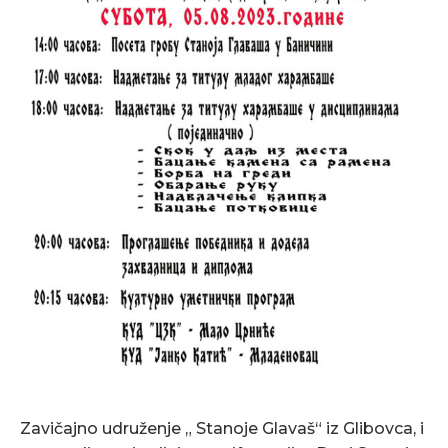
Zavičajno udruženje „ Stanoje Glavaš“ iz Glibovca, i